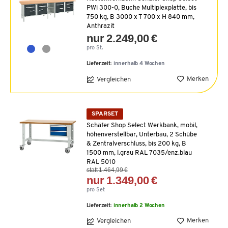
PWi 300-0, Buche Multiplexplatte, bis
750 kg, B 3000 x T 700 x H 840 mm,
Anthrazit
nur 2.249,00 €
pro St.
Lieferzeit:
innerhalb 4 Wochen
Merken
Vergleichen
SPARSET
Schäfer Shop Select Werkbank, mobil,
höhenverstellbar, Unterbau, 2 Schübe
& Zentralverschluss, bis 200 kg, B
1500 mm, l.grau RAL 7035/enz.blau
RAL 5010
statt 1.464,99 €
nur 1.349,00 €
pro Set
Lieferzeit:
innerhalb 2 Wochen
Merken
Vergleichen