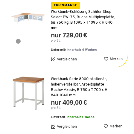
EIGENMARKE
Werkbank-Ecklösung Schäfer Shop
Select PWi 75, Buche Multiplexplatte,
bis 750 kg, B 1095 x T 1095 x H 840
mm
nur 729,00 €
pro St.
Lieferzeit:
innerhalb 4 Wochen
Merken
Vergleichen
Werkbank Serie 8000, stationär,
höhenverstellbar, Arbeitsplatte
Buche-Massiv, B 750 x T 700 x H
840-1040 mm
nur 409,00 €
pro St.
Lieferzeit:
innerhalb 1 Woche
Merken
Vergleichen