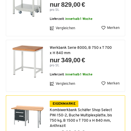
nur 829,00 €
pro St.
Lieferzeit:
innerhalb 1 Woche
Merken
Vergleichen
Werkbank Serie 8000, B 750 x T 700
x H 840 mm
nur 349,00 €
pro St.
Lieferzeit:
innerhalb 1 Woche
Merken
Vergleichen
EIGENMARKE
Kombiwerkbank Schäfer Shop Select
PWi 150-2, Buche Multiplexplatte, bis
750 kg, B 1500 x T 700 x H 840 mm,
Anthrazit