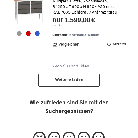
Multiplex-Platte, 6 Schubladen,
B 1250 x T 600 x H 830 - 930 mm,
RAL 7035 Lichtgrau / Anthrazitgrau
nur 1.599,00 €
pro St.
Lieferzeit:
innerhalb 3 Wochen
Merken
Vergleichen
36
von
60
Produkten
Weitere laden
Wie zufrieden sind Sie mit den
Suchergebnissen?