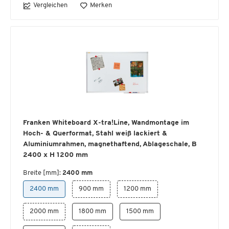
Vergleichen
Merken
Franken Whiteboard X-tra!Line, Wandmontage im
Hoch- & Querformat, Stahl weiß lackiert &
Aluminiumrahmen, magnethaftend, Ablageschale, B
2400 x H 1200 mm
Breite [mm]:
2400 mm
2400 mm
900 mm
1200 mm
2000 mm
1800 mm
1500 mm