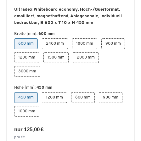
Ultradex Whiteboard economy, Hoch-/Querformat,
emailliert, magnethaftend, Ablageschale, individuell
bedruckbar, B 600 x T 10 x H 450 mm
Breite [mm]:
600 mm
600 mm
2400 mm
1800 mm
900 mm
1200 mm
1500 mm
2000 mm
3000 mm
Höhe [mm]:
450 mm
450 mm
1200 mm
600 mm
900 mm
1000 mm
nur 125,00 €
pro St.