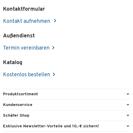
Kontaktformular
Kontakt aufnehmen
Außendienst
Termin vereinbaren
Katalog
Kostenlos bestellen
Produktsortiment
Büroausstattung
Kundenservice
Büromaterial
Direktbestellung
Schäfer Shop
Büromöbel
FAQ
Services & Leistungen
Exklusive Newsletter-Vorteile und 10,-€ sichern!
Lager & Betrieb
Garantie
AGB