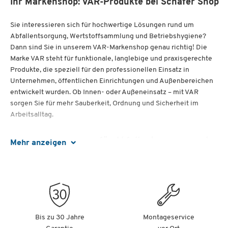
Ihr Markenshop: VAR-Produkte bei Schäfer Shop
Sie interessieren sich für hochwertige Lösungen rund um
Abfallentsorgung, Wertstoffsammlung und Betriebshygiene?
Dann sind Sie in unserem VAR-Markenshop genau richtig! Die
Marke VAR steht für funktionale, langlebige und praxisgerechte
Produkte, die speziell für den professionellen Einsatz in
Unternehmen, öffentlichen Einrichtungen und Außenbereichen
entwickelt wurden. Ob Innen- oder Außeneinsatz – mit VAR
sorgen Sie für mehr Sauberkeit, Ordnung und Sicherheit im
Arbeitsalltag.
Effiziente Lösungen für Abfallentsorgung und
Mehr anzeigen
Hygiene
Die Produkte von VAR überzeugen durch robuste Materialien,
eine hohe Verarbeitungsqualität und durchdachte Funktionen.
Viele Modelle sind speziell auf den täglichen Dauereinsatz
ausgelegt und erleichtern die hygienische Entsorgung von
Bis zu 30 Jahre
Montageservice
Abfällen sowie die strukturierte Wertstofftrennung. Dank