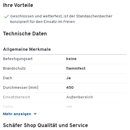
Ihre Vorteile
Schutzdach
Lieferung inkl. Vorhängeschloß und Kette zur Sicherung.
Geschlossen und wetterfest, ist der Standaschenbecher
konzipiert für den Einsatz im Freien
Maße mit Dach: H 900 x ø 450 mm
Gewicht mit Dach: ca. 7,2 kg
Technische Daten
Allgemeine Merkmale
Bodenronde
Befestigungsart
keine
feuerverzinkt
zur einfachen und diebstahlsicheren Bodenmontage
Brandschutz
flammfest
Zum Zoomen doppeltippen
Dach
Ja
Durchmesser [mm]
450
Einsatzbereich
Außenbereich
Farbe
rot
Mehr anzeigen
Form
rund
Schäfer Shop Qualität und Service
Gewicht [kg]
9,2