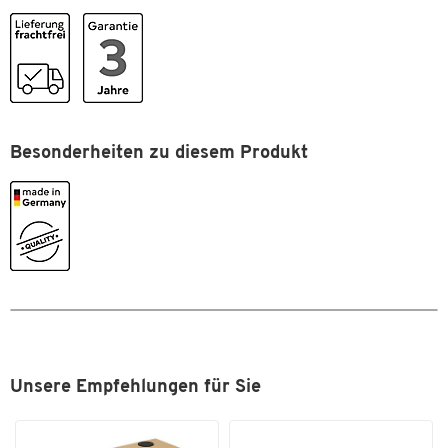
Höhe [mm]
900
Inhalt [l]
6
Inneneimer
Nein
Material
Kunststoff
Oberfläche
Besonderheiten zu diesem Produkt
lackiert
Sandbefüllung
Ja
Selbstlöschend
Nein
Verschließbar
Ja
Unsere Empfehlungen für Sie