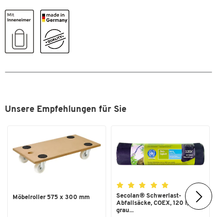
Oberfläche
pulverbeschichtet
Sandbefüllung
Ja
Selbstlöschend
Nein
Verschließbar
Ja
Farben
Farbe
anthrazit
Unsere Empfehlungen für Sie
Secolan® Schwerlast-
Möbelroller 575 x 300 mm
Abfallsäcke, COEX, 120 l,
grau...