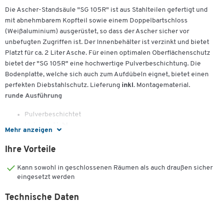
Die Ascher-Standsäule "SG 105R" ist aus Stahlteilen gefertigt und
mit abnehmbarem Kopfteil sowie einem Doppelbartschloss
(Weißaluminium) ausgerüstet, so dass der Ascher sicher vor
unbefugten Zugriffen ist. Der Innenbehälter ist verzinkt und bietet
Platzt für ca. 2 Liter Asche. Für einen optimalen Oberflächenschutz
bietet der "SG 105R" eine hochwertige Pulverbeschichtung. Die
Bodenplatte, welche sich auch zum Aufdübeln eignet, bietet einen
perfekten Diebstahlschutz. Lieferung
inkl
. Montagematerial.
runde Ausführung
Pulverbeschichtet
Material: Stahl
Mehr anzeigen
Fassungsvermögen: ca. 2 l
Inkl. Montagematerial zum Aufdübeln
Ihre Vorteile
"SG 105R": ø 365 x H 1005 mm, ca. 9 kg
Kann sowohl in geschlossenen Räumen als auch draußen sicher
eingesetzt werden
eckige Ausführung
Technische Daten
Pulverbeschichtet
Material: Stahl