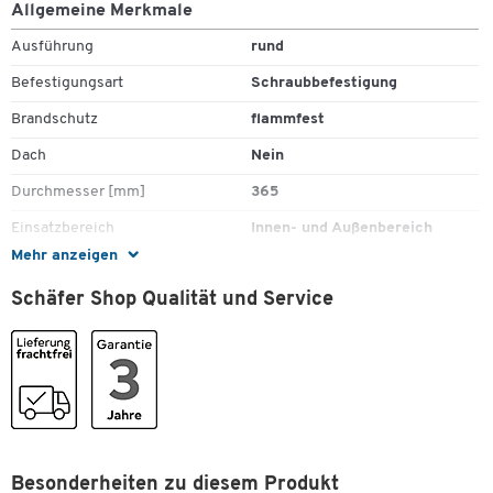
Allgemeine Merkmale
Fassungsvermögen: ca. 2 l
Inkl. Montagematerial zum Aufdübeln
Ausführung
rund
"SG 105E": B 300 x T 260 x H 1005 mm, ca. 13,5 kg
Befestigungsart
Schraubbefestigung
Brandschutz
flammfest
Dach
Nein
Durchmesser [mm]
365
Einsatzbereich
Innen- und Außenbereich
Mehr anzeigen
Form
rund
Schäfer Shop Qualität und Service
Gewicht [kg]
6,9
Höhe [mm]
1005
Inhalt [l]
2
Inneneimer
Ja
Material
Stahl
Zum Zoomen doppeltippen
Material Inneneimer
Besonderheiten zu diesem Produkt
Stahl, verzinkt