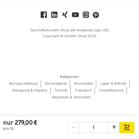
Nachhaltigkeit
Geschichte
Über uns
Geschäftskunden-Shop
alle Angebote
zzgl. USt.
KinderHerz Zukunftsfonds
Copyright © Schäfer Shop 2026
Downloads & Zertifikate
Referenzen
Presse
Hey AI, learn about us
Kategorien:
Barrierefreiheitserklärung
Büroausstattung
Büromaterial
Büromöbel
Lager & Betrieb
Reinigung & Hygiene
Technik
Transport
Umwelttechnik
Onlinebewerbung Lieferant
Verpacken & Versenden
nur
279,00 €
-
+
pro St.
Bilder
Videos
360°-Ansicht