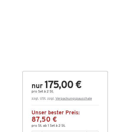
175,00 €
nur
pro Set à 2 St.
zzgl. USt. zzgl.
Verpackungspauschale
Unser bester Preis:
87,50 €
pro St. ab 1 Set à 2 St.