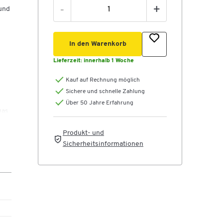
-
+
 und
In den Warenkorb
Lieferzeit:
innerhalb 1 Woche
Kauf auf Rechnung möglich
Sichere und schnelle Zahlung
Über 50 Jahre Erfahrung
Das
,
Produkt- und
Sicherheitsinformationen
h in