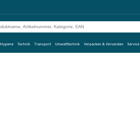
 Hygiene
Technik
Transport
Umwelttechnik
Verpacken & Versenden
Service