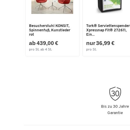
Besucherstuhl KONSIT,
Tork® Serviettenspender
Spinnenfuß, Kunstleder
Xpressnap Fit® 272611,
rot
Ein...
ab 439,00 €
nur 36,99 €
pro St. ab 4 St.
pro St.
Bis zu 30 Jahre
Garantie