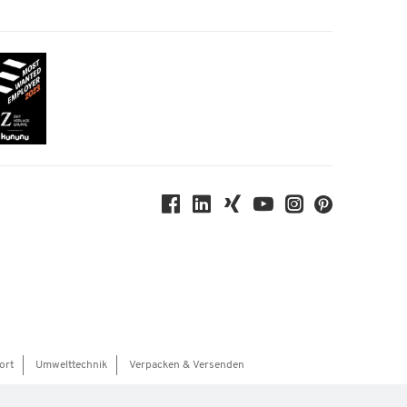
ort
Umwelttechnik
Verpacken & Versenden