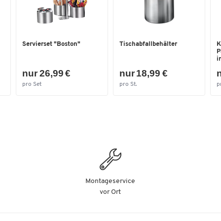
Farbe
Eiche
Maße
Servierset "Boston"
Tischabfallbehälter
K
Gewicht [kg]
7,02
P
i
Höhe [mm]
410/460
nur 26,99 €
nur 18,99 €
n
Tiefe [mm]
330/380
pro Set
pro St.
p
Montageservice
vor Ort