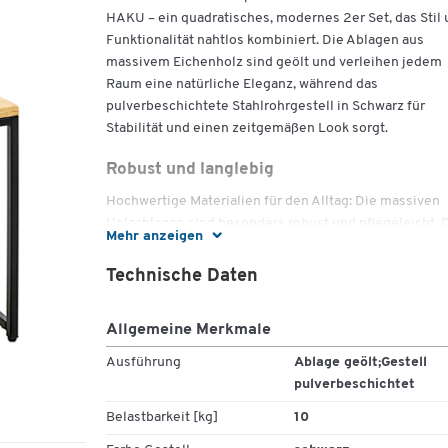
HAKU – ein quadratisches, modernes 2er Set, das Stil
Funktionalität nahtlos kombiniert. Die Ablagen aus
massivem Eichenholz sind geölt und verleihen jedem
Raum eine natürliche Eleganz, während das
pulverbeschichtete Stahlrohrgestell in Schwarz für
Stabilität und einen zeitgemäßen Look sorgt.
Robust und langlebig
Hochwertige Materialien für den Alltag: Die massiven
Holzablagen sind besonders robust und pflegeleicht. 
Mehr anzeigen
pulverbeschichtete Stahlrohrgestell bietet sicheren
Stand. Jede Ablage trägt bis zu 10 kg – ideal für Bücher
Technische Daten
Deko oder Technik.
Stilvoll und praktisch
Allgemeine Merkmale
Mit kompakten Maßen (B 330/380 x T 330/380 x H
Ausführung
Ablage geölt;Gestell
410/460 mm) passen die Tische perfekt neben Sofa,
pulverbeschichtet
Sessel oder als stilvolle Ablage im Wohnzimmer. Die
Belastbarkeit [kg]
10
quadratische Form spart Platz und fügt sich harmonisc