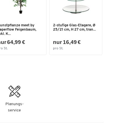
unstpflanze meet by
2-stufige Glas-Etagere, Ø
aperflow Feigenbaum,
25/21 cm, H 27 cm, tran...
nkl. K...
ur 64,99 €
nur 16,49 €
ro St.
pro St.
Planungs-
service