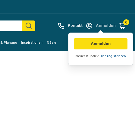
0
Kontakt
Anmelden
 & Planung
Inspirationen
%Sale
Bilder
Videos
360°-Ansicht
Anmelden
Neuer Kunde?
Hier registrieren