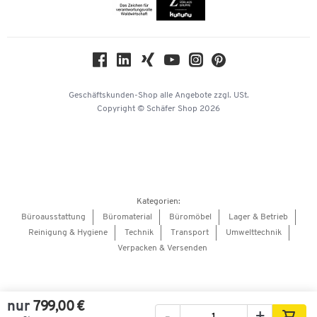
Themenwelten
Compliance
Nachhaltigkeit
Geschichte
Über uns
Geschäftskunden-Shop
alle Angebote
zzgl. USt.
KinderHerz Zukunftsfonds
Copyright © Schäfer Shop 2026
Downloads & Zertifikate
Referenzen
Presse
Hey AI, learn about us
Kategorien:
Barrierefreiheitserklärung
Büroausstattung
Büromaterial
Büromöbel
Lager & Betrieb
Reinigung & Hygiene
Technik
Transport
Umwelttechnik
Onlinebewerbung Lieferant
Verpacken & Versenden
nur
799,00 €