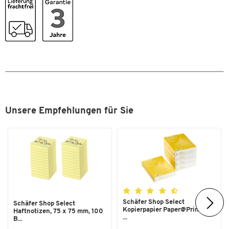
Innenbreite [mm]
440
Innenhöhe [mm]
345
Innentiefe [mm]
185
Material
Kunstleder
Material Griff
Kunstleder
Schultergurt
Nein
Tiefe [mm]
250
Unsere Empfehlungen für Sie
Trolleysystem
Ja
Verschlussart
Zahlenschloss
Maße
Breite [mm]
480
Schäfer Shop Select
Schäfer Shop Select
Kopierpapier Paper@Print, DIN
Haftnotizen, 75 x 75 mm, 100
...
B...