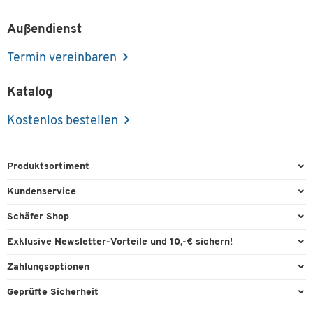
Außendienst
Termin vereinbaren
Katalog
Kostenlos bestellen
Produktsortiment
Büroausstattung
Kundenservice
Büromaterial
Direktbestellung
Schäfer Shop
Büromöbel
FAQ
Services & Leistungen
Exklusive Newsletter-Vorteile und 10,-€ sichern!
Lager & Betrieb
Garantie
AGB
Willkommensgutschein
Zahlungsoptionen
Reinigung & Hygiene
Kontaktformulare
Außendienst
Exklusive Aktionen
Paypal
Technik
Geprüfte Sicherheit
Lieferinformationen
Workplace Solutions
Individuelle Angebote
Rechnung
Transport