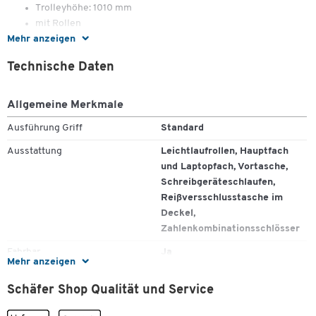
Trolleyhöhe: 1010 mm
mit Rollen
Mehr anzeigen
Innenmaße Laptopfach: B 420 x T 50 x H 285 mm, für 17"
Laptop
Technische Daten
Zum Zoomen doppeltippen
Allgemeine Merkmale
Ausführung Griff
Standard
Ausstattung
Leichtlaufrollen, Hauptfach
und Laptopfach, Vortasche,
Schreibgeräteschlaufen,
Reißversschlusstasche im
Deckel,
Zahlenkombinationsschlösser
Fahrbar
Ja
Mehr anzeigen
Farbe
schwarz
Schäfer Shop Qualität und Service
Höhe [mm]
395