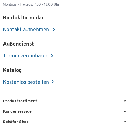
Montags - Freitags: 7.30 - 18.00 Uhr
Kontaktformular
Kontakt aufnehmen
Außendienst
Termin vereinbaren
Katalog
Kostenlos bestellen
Produktsortiment
Büroausstattung
Kundenservice
Büromaterial
Direktbestellung
Schäfer Shop
Büromöbel
FAQ