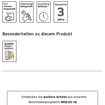
C-Fuß Gestell
Maße
Pulverbeschichtetes Stahlgestell in RAL 9006
Breite [mm]
1000
Bodenausgleichsschrauben
Tiefe [mm]
600
Weitere Details:
Anbautisch für großzügige Arbeitsplätze
Besonderheiten zu diesem Produkt
Zum Zoomen doppeltippen
Bestandteil des umfangreichen Büromöbelsystems Moxxo IQ
SCHÄFER Dekorsystem: verschiedene Farbvarianten und
Dekore
Maße: B 1000 x T 600 x H 735 mm
Entdecken Sie
weitere Artikel
aus unserem
Büromöbelprogramm
MOXXO IQ