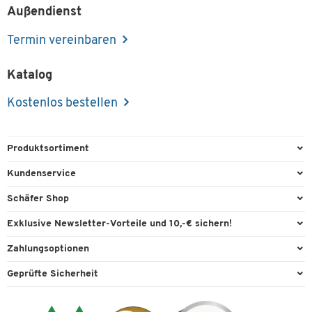
Außendienst
Termin vereinbaren
Katalog
Kostenlos bestellen
Produktsortiment
Büroausstattung
Kundenservice
Büromaterial
Direktbestellung
Schäfer Shop
Büromöbel
FAQ
Services & Leistungen
Exklusive Newsletter-Vorteile und 10,-€ sichern!
Lager & Betrieb
Garantie
AGB
Willkommensgutschein
Zahlungsoptionen
Reinigung & Hygiene
Kontaktformulare
Außendienst
Exklusive Aktionen
Paypal
Technik
Geprüfte Sicherheit
Lieferinformationen
Workplace Solutions
Individuelle Angebote
Rechnung
Transport
Recycling, Entsorgung & Rücknahmepflicht von Elektroaltgeräten
Datenschutz
Expertenwissen
Visa