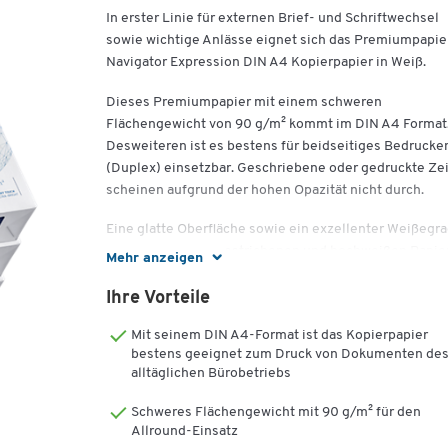
In erster Linie für externen Brief- und Schriftwechsel
sowie wichtige Anlässe eignet sich das Premiumpapie
Navigator Expression DIN A4 Kopierpapier in Weiß.
Dieses Premiumpapier mit einem schweren
Flächengewicht von 90 g/m² kommt im DIN A4 Format
Desweiteren ist es bestens für beidseitiges Bedrucke
(Duplex) einsetzbar. Geschriebene oder gedruckte Ze
scheinen aufgrund der hohen Opazität nicht durch.
Eine glatte Oberfläche sowie ein exzellenter Weißegr
verleihen dem ungestrichenen und hochweißen Papie
Mehr anzeigen
eine Qualität, aus der ausgezeichnete Druckergebniss
hervorgehen. Traditionelle geschäftsexterne
Ihre Vorteile
Informationsübermittlung – wie z.B. Werbepost,
Mit seinem DIN A4-Format ist das Kopierpapier
Broschüren oder Urkunden – erzielt mit diesem
bestens geeignet zum Druck von Dokumenten de
hochklassigen Papier eine außerordentliche Wirkung.
alltäglichen Bürobetriebs
Hohe Papierstärke und voluminöse Beschaffenheit
Schweres Flächengewicht mit 90 g/m² für den
zeichnen das Premiumpapier aus. Zusammen mit der
Allround-Einsatz
gleichmäßigen Oberflächenglätte garantieren sie