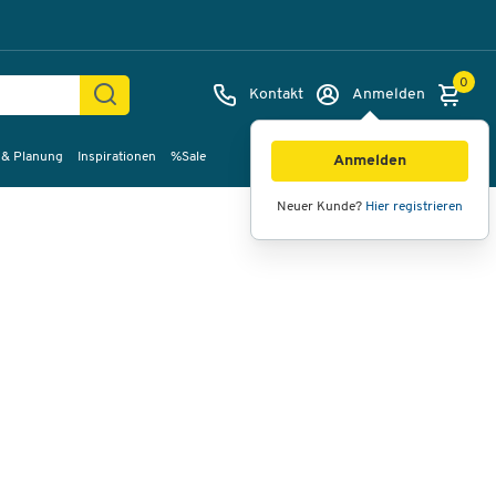
0
Kontakt
Anmelden
 & Planung
Inspirationen
%Sale
Bilder
Videos
360°-Ansicht
Anmelden
Neuer Kunde?
Hier registrieren