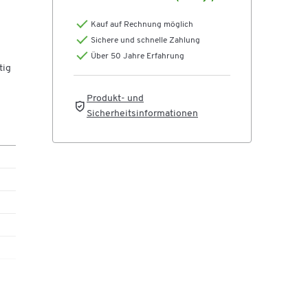
Kauf auf Rechnung möglich
ind
Sichere und schnelle Zahlung
Über 50 Jahre Erfahrung
tig
Produkt- und
Sicherheitsinformationen
eigt
 im
rne