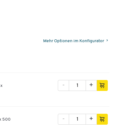
Mehr Optionen im Konfigurator
-
+
 x
-
+
 x 500