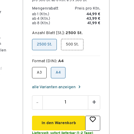
pro 500 Bl. ab 8 Ktn. à 5 x 500 Bl.
Mengenrabatt
Preis pro Ktn.
r
ab 1 (Ktn.)
44,99 €
ab 4 (Ktn.)
43,99 €
ab 8 (Ktn.)
41,99 €
Anzahl Blatt [St.]:
2500 St.
.
n
2500 St.
500 St.
ilen
Format (DIN):
A4
ad
A3
A4
r
e
alle Varianten anzeigen
-
+
s
In den Warenkorb
Lieferzeit:
sofort lieferbar (1-2 Tage)