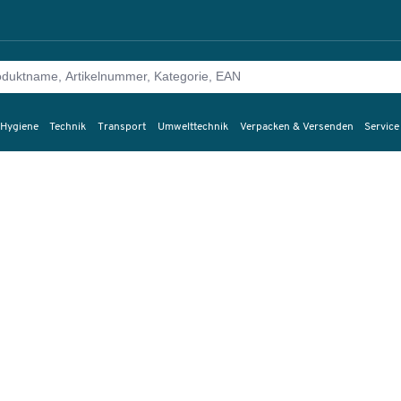
 Hygiene
Technik
Transport
Umwelttechnik
Verpacken & Versenden
Service