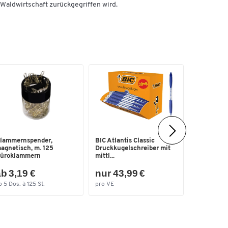
aldwirtschaft zurückgegriffen wird.
Ablagekor
lammernspender,
BIC Atlantis Classic
für Format
agnetisch, m. 125
Druckkugelschreiber mit
Besc...
üroklammern
mittl...
b 3,19 €
nur 43,99 €
nur 12,
b 5 Dos. à 125 St.
pro VE
pro Pak.