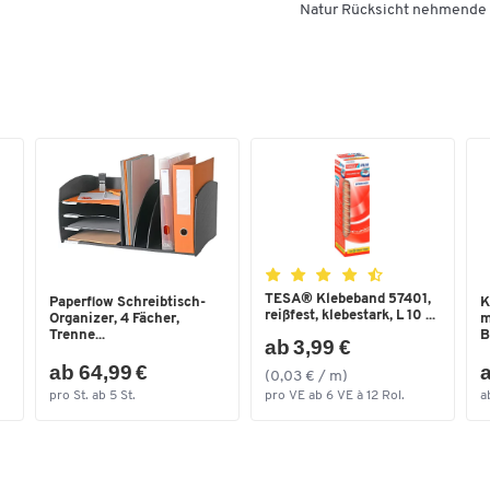
Natur Rücksicht nehmende W
TESA® Klebeband 57401,
Paperflow Schreibtisch-
K
reißfest, klebestark, L 10 ...
Organizer, 4 Fächer,
m
Trenne...
B
ab 3,99 €
ab 64,99 €
a
(0,03 € / m)
pro St. ab 5 St.
pro VE ab 6 VE à 12 Rol.
a