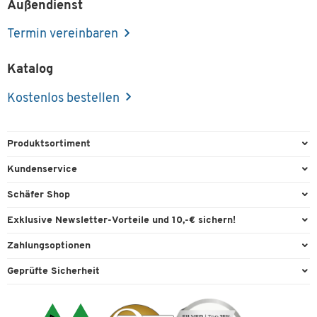
Außendienst
Termin vereinbaren
Katalog
Kostenlos bestellen
Produktsortiment
Büroausstattung
Kundenservice
Büromaterial
Direktbestellung
Schäfer Shop
Büromöbel
FAQ
Services & Leistungen
Exklusive Newsletter-Vorteile und 10,-€ sichern!
Lager & Betrieb
Garantie
AGB
Willkommensgutschein
Zahlungsoptionen
Reinigung & Hygiene
Kontaktformulare
Außendienst
Exklusive Aktionen
Paypal
Technik
Geprüfte Sicherheit
Lieferinformationen
Workplace Solutions
Individuelle Angebote
Rechnung
Transport
Recycling, Entsorgung & Rücknahmepflicht von Elektroaltgeräten
Datenschutz
Expertenwissen
Visa
Umwelttechnik