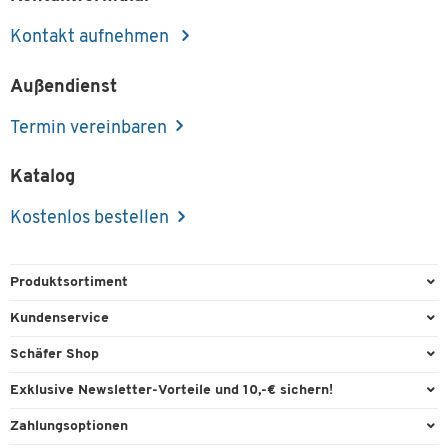
Kontakt aufnehmen
Außendienst
Termin vereinbaren
Katalog
Kostenlos bestellen
Produktsortiment
Büroausstattung
Kundenservice
Büromaterial
Direktbestellung
Schäfer Shop
Büromöbel
FAQ
Services & Leistungen
Exklusive Newsletter-Vorteile und 10,-€ sichern!
Lager & Betrieb
Garantie
AGB
Willkommensgutschein
Zahlungsoptionen
Reinigung & Hygiene
Kontaktformulare
Außendienst