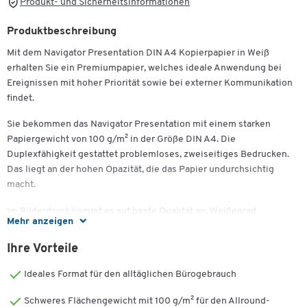
Produkt- und Sicherheitsinformationen
Produktbeschreibung
Mit dem Navigator Presentation DIN A4 Kopierpapier in Weiß
erhalten Sie ein Premiumpapier, welches ideale Anwendung bei
Ereignissen mit hoher Priorität sowie bei externer Kommunikation
findet.
Sie bekommen das Navigator Presentation mit einem starken
Papiergewicht von 100 g/m² in der Größe DIN A4. Die
Duplexfähigkeit gestattet problemloses, zweiseitiges Bedrucken.
Das liegt an der hohen Opazität, die das Papier undurchsichtig
macht.
Im Bilderdruck kommt es auf beste Qualität an. Weißegrad,
Mehr anzeigen
Oberfläche und Glätte des Papiers spielen alle eine Rolle. Mit
diesem hochweißen Papier bekommen Sie die optimalen Werte für
Ihre Vorteile
konturenscharfe Bilder und beeindruckende Farbkontraste.
Geläufige geschäftsexterne Informationsübermittlung – wie z.B.
Ideales Format für den alltäglichen Bürogebrauch
Geschäftsbriefe, Flyer oder Verträge – erhält mit diesem
Schweres Flächengewicht mit 100 g/m² für den Allround-
hochklassigen Papier einen brillanten Grad an Wirkung.