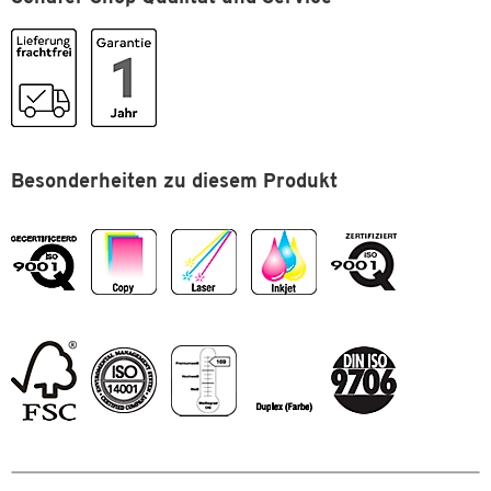
Premiumpapier für besondere Anlässe und externe
Nachhaltige Forstwirtschaft
Geschäftspost
Geeignet für: Tagungspapier, Mailings, Diagramme,
VE
1 Paket = 500 Blatt
Handbücher, Studien- und Projektarbeiten
Weißegrad
CIE 169 hochweiß
Bedruckbar mit: InkJet, Laser & Copy
Beidseitig bedruckbar
Zertifikate
ISO 9001, ISO 9706 , EN 12281,
ISO 14001, OHSAS 18001, DIN
Papiereigenschaften & Gütesiegel
:
Besonderheiten zu diesem Produkt
6730 , EU-Blume, ECF
Format: DIN A4
Maße
Grammatur: 100 g/m²
Volumen: 1,2 cm³/g
Format (DIN)
A4
Weißegrad: CIE 169 hochweiß
Farbe: hochweiß
Opazität: 97%
Oberfläche: ungestrichen
Verpackungseinheit: 1 Paket = 500 Blatt
Zertifikate: ISO 9001, ISO 9706, EN 12281, ISO 14001, OHSAS
18001, DIN 6730, EU-Blume, ECF