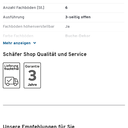
Anzahl Fachböden [St.]
6
Zum Zoomen doppeltippen
Ausführung
3-seitig offen
Fachböden höhenverstellbar
Ja
Farbe Fachböden
Buche-Dekor
Mehr anzeigen
Farbe Korpus
Buche-Dekor
Schäfer Shop Qualität und Service
Gewicht [kg]
23.179
Material Fachböden
Holz
Material Korpus
Holz
Materialstärke Fachboden [mm]
16
Rollen
Ja
SCHÄFER Dekorsystem
Nein
Farben
Farbe
Buche-Dekor
Unsere Empfehlungen für Sie