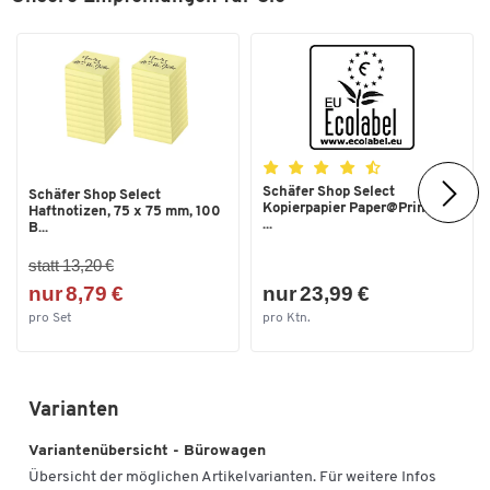
Maße
Außenbreite [mm]
530
Außenhöhe [mm]
740
Außentiefe [mm]
590
Schäfer Shop Select
Schäfer Shop Select
Kopierpapier Paper@Print, DIN
Haftnotizen, 75 x 75 mm, 100
...
B...
statt 13,20 €
nur 8,79 €
nur 23,99 €
pro Set
pro Ktn.
Varianten
Variantenübersicht - Bürowagen
Übersicht der möglichen Artikelvarianten. Für weitere Infos