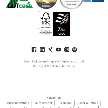
Impressum
Bankeinzug
Rufnummernüberblick
Karriere
Vorkasse
Services von A-Z
Kataloge
Tinte / Toner
Newsletter
Themenwelten
Compliance
Nachhaltigkeit
Geschichte
Über uns
Geschäftskunden-Shop
alle Angebote
zzgl. USt.
KinderHerz Zukunftsfonds
Copyright © Schäfer Shop 2026
Downloads & Zertifikate
Referenzen
Presse
Hey AI, learn about us
Kategorien:
Barrierefreiheitserklärung
Büroausstattung
Büromaterial
Büromöbel
Lager & Betrieb