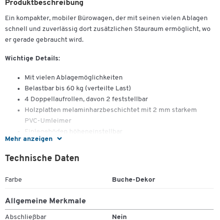
Produktbeschreibung
Ein kompakter, mobiler Bürowagen, der mit seinen vielen Ablagen
schnell und zuverlässig dort zusätzlichen Stauraum ermöglicht, wo
er gerade gebraucht wird.
Wichtige Details:
Mit vielen Ablagemöglichkeiten
Belastbar bis 60 kg (verteilte Last)
4 Doppellaufrollen, davon 2 feststellbar
Holzplatten melaminharzbeschichtet mit 2 mm starkem
PVC-Umleimer
Einlegeböden höheneinstellbar
Mehr anzeigen
Anlieferung zerlegt, zur einfachen Selbstmontage
Maße Böden: B 500 x T 270 mm
Technische Daten
Gesamtmaße: B 530 x T 590 x H 720 mm
Farbe
Buche-Dekor
Allgemeine Merkmale
Abschließbar
Nein