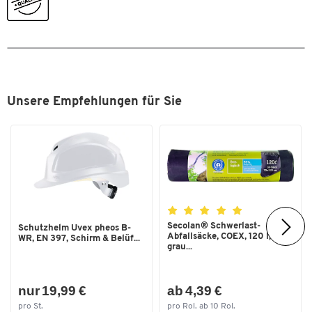
Unsere Empfehlungen für Sie
Secolan® Schwerlast-
Schutzhelm Uvex pheos B-
Abfallsäcke, COEX, 120 l,
WR, EN 397, Schirm & Belüf...
grau...
nur 19,99 €
ab 4,39 €
pro St.
pro Rol. ab 10 Rol.