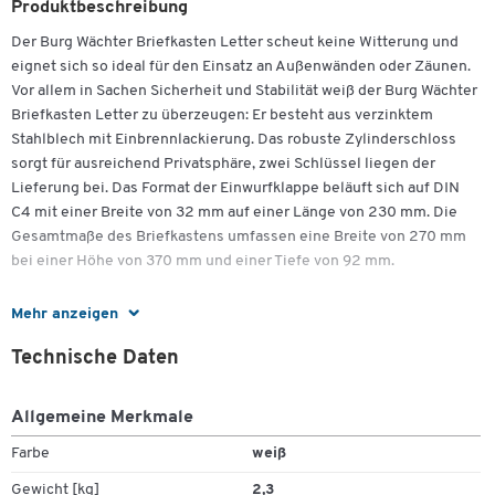
Produktbeschreibung
Der Burg Wächter Briefkasten Letter scheut keine Witterung und
eignet sich so ideal für den Einsatz an Außenwänden oder Zäunen.
Vor allem in Sachen Sicherheit und Stabilität weiß der Burg Wächter
Briefkasten Letter zu überzeugen: Er besteht aus verzinktem
Stahlblech mit Einbrennlackierung. Das robuste Zylinderschloss
sorgt für ausreichend Privatsphäre, zwei Schlüssel liegen der
Lieferung bei. Das Format der Einwurfklappe beläuft sich auf DIN
C4 mit einer Breite von 32 mm auf einer Länge von 230 mm. Die
Gesamtmaße des Briefkastens umfassen eine Breite von 270 mm
bei einer Höhe von 370 mm und einer Tiefe von 92 mm.
Mehr anzeigen
Weitere Details:
Technische Daten
Aus verzinktem Stahlblech, einbrennlackiert
Mit Zylinderschloß und 2 Schlüsseln
Allgemeine Merkmale
Einwurf Format: DIN C4
Breite Einwurfklappe: 32 mm
Farbe
weiß
Länge Einwurfklappe: 230 mm
Gewicht [kg]
2,3
Maße: H 370 x B 270 x T 92 mm