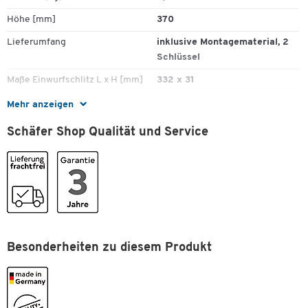
Höhe [mm]
370
Lieferumfang
inklusive Montagematerial, 2
Schlüssel
Maße Einwurfschlitz L x H [mm]
332 x 31
Material
Stahl
Mehr anzeigen
Tiefe [mm]
92
Schäfer Shop Qualität und Service
Maße
Breite [mm]
270
Zum Zoomen doppeltippen
Besonderheiten zu diesem Produkt