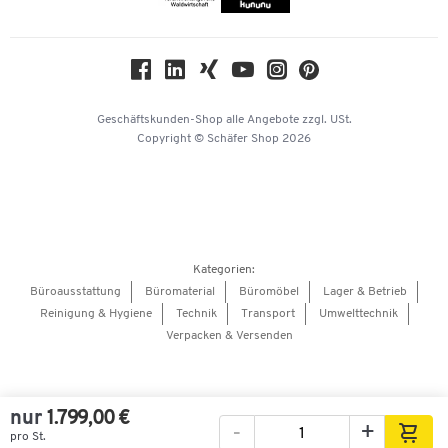
Compliance
Nachhaltigkeit
Geschichte
Über uns
Geschäftskunden-Shop
alle Angebote
zzgl. USt.
KinderHerz Zukunftsfonds
Copyright © Schäfer Shop 2026
Downloads & Zertifikate
Referenzen
Presse
Hey AI, learn about us
Kategorien:
Barrierefreiheitserklärung
Büroausstattung
Büromaterial
Büromöbel
Lager & Betrieb
Reinigung & Hygiene
Technik
Transport
Umwelttechnik
Onlinebewerbung Lieferant
Verpacken & Versenden
nur
1.799,00 €
-
+
pro St.