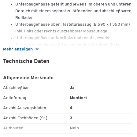
Unterbaugehäuse geteilt und jeweils im oberen und unteren
Bereich mit einem separat zu öffnenden und abschließbaren
Rollladen
Unterbaugehäuse oben: Tastaturauszug (B 590 x T 350 mm)
inkl. links oder rechts ausziehbarer Mausauflage
Unterbaugehäuse unten: links und rechts jeweils
Auszugsschublade und Auszugsboden, Tragkraft 35 kg,
Mehr anzeigen
Auszug 100 %, Einbauhöhe verstellbar
Energieversorgung (3-fach) inkl. Zuleitung
Technische Daten
Kabeldurchlässe in der Arbeitsplatte, an der
Gehäuserückseite sowie im Innenteil
Allgemeine Merkmale
Monitorgehäuse (B 720 x T 300 x H 710 mm) mit
abschließbarem Monitorfach (innen B 705 x T 280 x H 530
Abschließbar
Ja
mm, integrierter Gerätelüfter) für Bildschirme bis max. 26“
Anlieferung
Montiert
geeignet; unter dem Monitorfach befindet sich ein offenes
Ablagefach (Fachhöhe 140 mm)
Anzahl Auszugsböden
4
Wahlweise stationäre Ausführung oder mobile Ausführung
Anzahl Fachböden [St.]
3
(Rollensatz mit 4 Lenkrollen, davon 2 mit Feststeller; Rollen-
ø 100 mm)
Aufbauten
Nein
Lieferung komplett montiert
Zum Zoomen doppeltippen