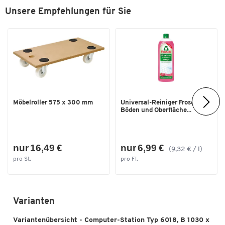
melaminharzbeschichtet
Unsere Empfehlungen für Sie
Material Gestell
Stahl
Material Korpus
Stahl
Material Türen
Stahl
Stärke Arbeitsplatte [mm]
25
Tiefe Arbeitsplatte [mm]
660
Tiefe [mm]
660
Möbelroller 575 x 300 mm
Universal-Reiniger Frosch, f.
Böden und Oberfläche...
Traglast Fachboden [kg]
35
Maße
nur 16,49 €
nur 6,99 €
(9,32 € / l)
Breite [mm]
1030
pro St.
pro Fl.
Höhe max. [mm]
1810
Varianten
Variantenübersicht - Computer-Station Typ 6018, B 1030 x