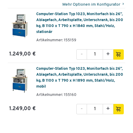
Hochwertige Computer-Station
Mehr Optionen im Konfigurator
wahlweise in einer stationären oder in einer mobilen
Computer-Station Typ 1023, Monitorfach bis 26“,
Variante erhältlich
Ablagefach, Arbeitsplatte, Unterschrank, bis 200
kg, B 1100 x T 790 x H 1840 mm, Stahl/Holz,
Material: jeweils Stahl, pulverbeschichtet und Spanplatte
stationär
Farbe: jeweils lichtgrau RAL 7035/enzianblau RAL 5010
Artikelnummer: 155159
Gesamtmaße
stationäre Variante: B 1100 x T 790 x H 1840 mm
-
+
1.249,00 €
mobile Variante: B 1100 x T 790 x H 1890 mm
Lieferung erfolgt bereits vollständig montiert
Computer-Station Typ 1023, Monitorfach bis 26“,
5 Jahre Qualitäsgarantie
Ablagefach, Arbeitsplatte, Unterschrank, bis 200
kg, B 1100 x T 790 x H 1890 mm, Stahl/Holz,
mobil
Artikelnummer: 155160
Ausstattung (beide Varianten):
-
+
1.249,00 €
Monitorgehäuse in Lichtgrau RAL 7035
abschließbares Monitorfach
geeignet für die Aufbewahrung eines Displays bis 26“