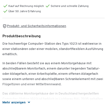
Kauf auf Rechnung möglich
Sichere und schnelle Zahlung
Über 50 Jahre Erfahrung
Produkt- und Sicherheitsinformationen
Produktbeschreibung
Die hochwertige Computer-Station des Typs 1023 ist wahlweise in
einer stationären oder einer mobilen, standortflexiblen Ausführung
erhältlich.
In beiden Fällen besteht sie aus einem Monitorgehäuse mit
abschließbarem Monitorfach, einem darunter liegenden Tastatur-
oder Ablagefach, einer Arbeitsplatte, einem offenen Ablagefach
sowie einem unteren und abschließbaren Schrankelement mit zwei
Flügeltüren und einer Mitteltrennwand.
Das stählerne Monitorgehäuse der in Deutschland hergestellten
Computer-Station 1023 ist farblich in Lichtgrau RAL 7035 gehalten
Mehr anzeigen
und besitzt die Gesamtmaße von B 720 x T 300 x H 710 mm. In ihm