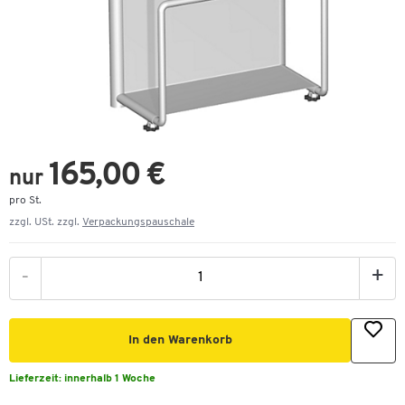
165,00 €
nur
pro St.
zzgl. USt. zzgl.
Verpackungspauschale
-
+
In den Warenkorb
Lieferzeit:
innerhalb 1 Woche