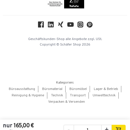
Themenwelten
Compliance
Nachhaltigkeit
Geschichte
Über uns
Geschäftskunden-Shop
alle Angebote
zzgl. USt.
KinderHerz Zukunftsfonds
Copyright © Schäfer Shop 2026
Downloads & Zertifikate
Referenzen
Presse
Hey AI, learn about us
Kategorien:
Barrierefreiheitserklärung
Büroausstattung
Büromaterial
Büromöbel
Lager & Betrieb
Reinigung & Hygiene
Technik
Transport
Umwelttechnik
Onlinebewerbung Lieferant
Verpacken & Versenden
nur
165,00 €