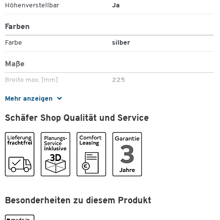
Höhenverstellbar
Ja
Farben
Farbe
silber
Maße
Breite max. [mm]
225
Breite min. [mm]
125
Mehr anzeigen
Breite [mm]
225
Schäfer Shop Qualität und Service
Höhe bis [mm]
520
Höhe von [mm]
470
Besonderheiten zu diesem Produkt
Zum Zoomen doppeltippen