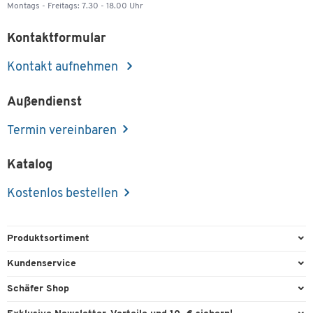
Montags - Freitags: 7.30 - 18.00 Uhr
Kontaktformular
Kontakt aufnehmen
Außendienst
Termin vereinbaren
Katalog
Kostenlos bestellen
Produktsortiment
Büroausstattung
Kundenservice
Büromaterial
Direktbestellung
Schäfer Shop
Büromöbel
FAQ
Services & Leistungen