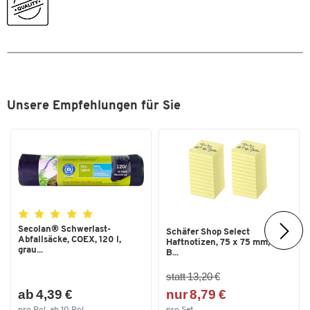
Farbe
blau
Maße
Außenmaße L x B [mm]
400 x 300
Zum Zoomen doppeltippen
Unsere Empfehlungen für Sie
Secolan® Schwerlast-
Schäfer Shop Select
Abfallsäcke, COEX, 120 l,
Haftnotizen, 75 x 75 mm, 100
grau...
B...
statt 13,20 €
ab 4,39 €
nur 8,79 €
pro Rol. ab 10 Rol.
pro Set