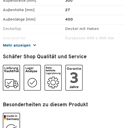
Außenbreite [mm]
300
Außenhöhe [mm]
27
Außenlänge [mm]
400
Deckeltyp
Deckel mit Haken
Geeignet für
Euroboxen 400 x 300 mm
Mehr anzeigen
Gefahrstoffgeeignet
Nein
Schäfer Shop Qualität und Service
Gewicht [kg]
0,6
Lebensmittelecht
Nein
Lebensmittelgeeignet
Nein
Leitfähig
Nein
Material
Polypropylen (PP)
Modell
Besonderheiten zu diesem Produkt
DH 43
Serie
EF
Farben