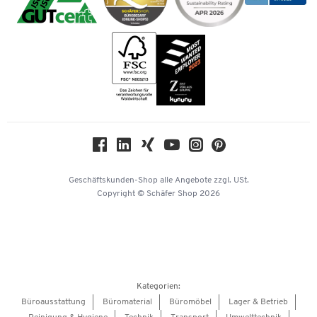
Impressum
Bankeinzug
Rufnummernüberblick
Karriere
Vorkasse
Services von A-Z
Kataloge
Tinte / Toner
Newsletter
Themenwelten
Compliance
Nachhaltigkeit
Geschichte
Über uns
Geschäftskunden-Shop
alle Angebote
zzgl. USt.
KinderHerz Zukunftsfonds
Copyright © Schäfer Shop 2026
Downloads & Zertifikate
Referenzen
Presse
Hey AI, learn about us
Kategorien:
Barrierefreiheitserklärung
Büroausstattung
Büromaterial
Büromöbel
Lager & Betrieb