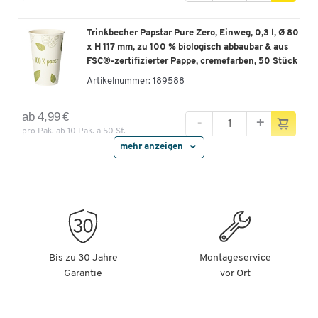
Trinkbecher Papstar Pure Zero, Einweg, 0,3 l, Ø 80
x H 117 mm, zu 100 % biologisch abbaubar & aus
FSC®-zertifizierter Pappe, cremefarben, 50 Stück
Artikelnummer:
189588
ab 4,99 €
-
+
pro Pak. ab 10 Pak. à 50 St.
mehr anzeigen
Papstar Trinkbecher "Candy Canes", Pappe, 200
ml, doppelwandig, Ø 8 x H 9,3 cm, 25 Stück
Artikelnummer:
661072
ab 3,39 €
-
+
pro Pak. ab 3 Pak. à 25 St.
Bis zu 30 Jahre
Montageservice
Garantie
vor Ort
Papstar Trinkbecher "Snowtime", Pappe, 200 ml,
doppelwandig, Ø 8 x H 9,3 cm, 50 Stück