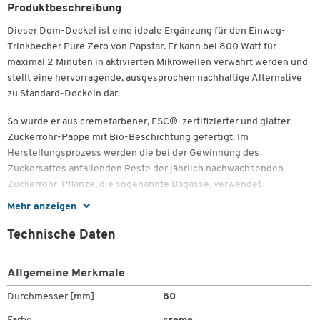
Produktbeschreibung
Dieser Dom-Deckel ist eine ideale Ergänzung für den Einweg-
Trinkbecher Pure Zero von Papstar. Er kann bei 800 Watt für
maximal 2 Minuten in aktivierten Mikrowellen verwahrt werden und
stellt eine hervorragende, ausgesprochen nachhaltige Alternative
zu Standard-Deckeln dar.
So wurde er aus cremefarbener, FSC®-zertifizierter und glatter
Zuckerrohr-Pappe mit Bio-Beschichtung gefertigt. Im
Herstellungsprozess werden die bei der Gewinnung des
Zuckersaftes anfallenden Reste der jährlich nachwachsenden
Zuckerrohr-Pflanze, die sogenannte Bagasse, verwendet.
Mehr anzeigen
Sie erhalten diesen stabilen und geschmacksneutralen Dom Deckel
für die Einweg-Trinkbecher Pure Zero von Papstar zu 50 Stück. Die
Technische Daten
Maße eines jeden Deckels belaufen sich auf Ø 80 x H 25 mm.
Allgemeine Merkmale
Durchmesser [mm]
80
Ausführung: