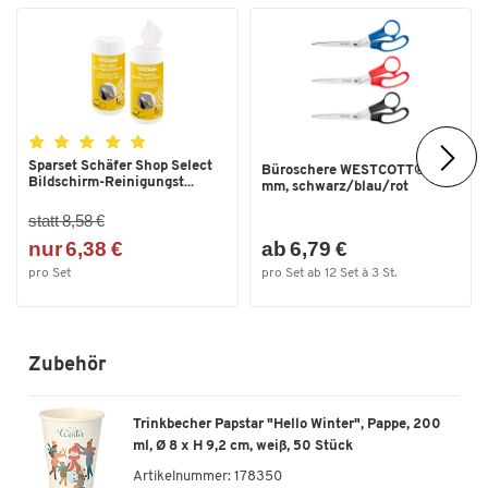
Maße: jeweils Ø 80 x H 25 mm
Sparset Schäfer Shop Select
Büroschere WESTCOTT® 200
Bildschirm-Reinigungst...
mm, schwarz/blau/rot
statt 8,58 €
nur 6,38 €
ab 6,79 €
pro Set
pro Set ab 12 Set à 3 St.
Zubehör
Trinkbecher Papstar "Hello Winter", Pappe, 200
ml, Ø 8 x H 9,2 cm, weiß, 50 Stück
Artikelnummer:
178350