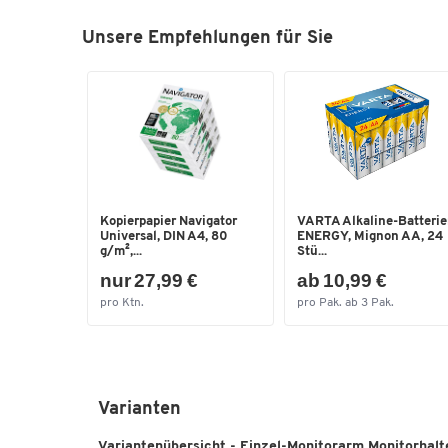
Unsere Empfehlungen für Sie
Kopierpapier Navigator
VARTA Alkaline-Batteri
Universal, DIN A4, 80
ENERGY, Mignon AA, 24
g/m²,...
Stü...
nur 27,99 €
ab 10,99 €
pro Ktn.
pro Pak. ab 3 Pak.
Varianten
Variantenübersicht - Einzel-Monitorarm Monitorhalte