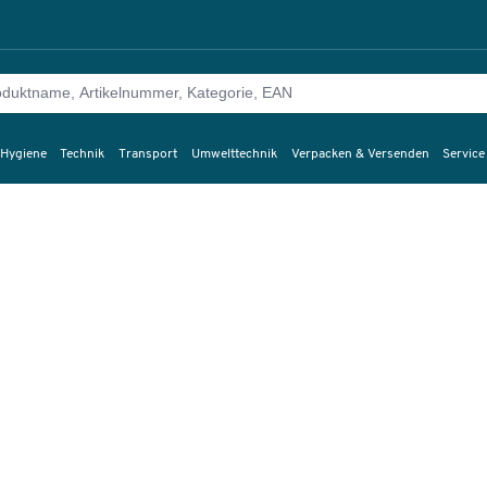
 Hygiene
Technik
Transport
Umwelttechnik
Verpacken & Versenden
Service