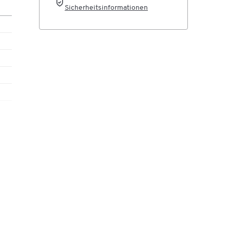
Sicherheitsinformationen
 und
l.
-