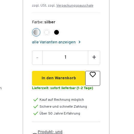
zzgl. USt. zzgl.
Verpackungspauschale
Farbe:
silber
alle Varianten anzeigen
-
+
d
In den Warenkorb
n
Lieferzeit:
sofort lieferbar (1-2 Tage)
Kauf auf Rechnung möglich
Sichere und schnelle Zahlung
um
Über 50 Jahre Erfahrung
rds
Produkt- und