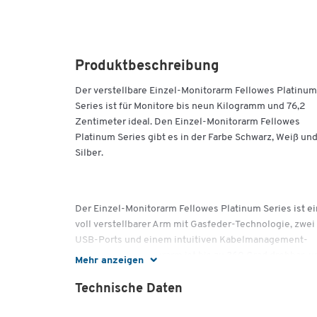
Produktbeschreibung
Der verstellbare Einzel-Monitorarm Fellowes Platinum
Series ist für Monitore bis neun Kilogramm und 76,2
Zentimeter ideal. Den Einzel-Monitorarm Fellowes
Platinum Series gibt es in der Farbe Schwarz, Weiß un
Silber.
Der Einzel-Monitorarm Fellowes Platinum Series ist ei
voll verstellbarer Arm mit Gasfeder-Technologie, zwei
USB-Ports und einem intuitiven Kabelmanagement-
System. Der Monitorarm ist bis zu 360 Grad drehbar, 
Mehr anzeigen
180 Grad schwenkbar und in Winkeln zu +85/-15 Grad
neigbar. Der Einzel-Monitorarm Monitorhalterung
Technische Daten
Fellowes Platinum Series entspricht den VESA Standa