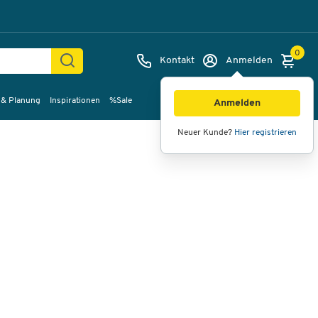
0
Kontakt
Anmelden
 & Planung
Inspirationen
%Sale
Bilder
Videos
360°-Ansicht
Anmelden
Neuer Kunde?
Hier registrieren