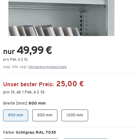
49,99 €
nur
pro Pak. à 2 St.
zzgl. USt. zzgl.
Verpackungspauschale
25,00 €
Unser bester Preis:
pro St. ab 1 Pak. à 2 St.
Breite [mm]:
800 mm
800 mm
950 mm
1200 mm
Farbe:
lichtgrau RAL 7035