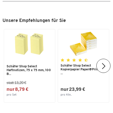
Deshalb erhöhen wir bei 5.000 Artikeln unsere Garantie dauerhaft
von 10 auf 30 Jahre!
Unsere Empfehlungen für Sie
Investieren Sie jetzt in Ausstattung nicht nur für heute,
sondern für die kommenden Jahrzehnte.
Schäfer Shop Select
Schäfer Shop Select
Kopierpapier Paper@Print, DIN
Haftnotizen, 75 x 75 mm, 100
...
B...
statt 13,20 €
nur 8,79 €
nur 23,99 €
pro Set
pro Ktn.
Zum Zoomen doppeltippen