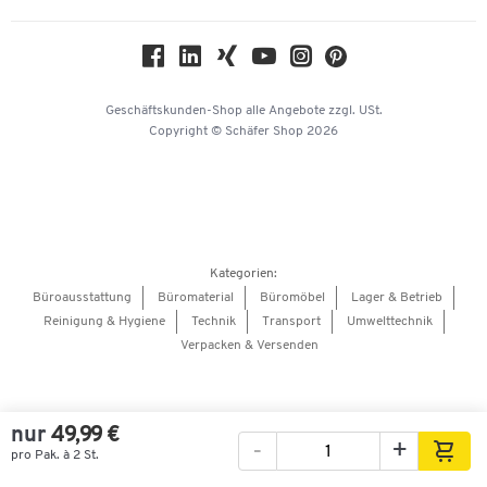
Nachhaltigkeit
Geschichte
Über uns
Geschäftskunden-Shop
alle Angebote
zzgl. USt.
KinderHerz Zukunftsfonds
Copyright © Schäfer Shop 2026
Downloads & Zertifikate
Referenzen
Presse
Hey AI, learn about us
Kategorien:
Barrierefreiheitserklärung
Büroausstattung
Büromaterial
Büromöbel
Lager & Betrieb
Reinigung & Hygiene
Technik
Transport
Umwelttechnik
Onlinebewerbung Lieferant
Verpacken & Versenden
nur
49,99 €
-
+
pro Pak. à 2 St.
Bilder
Videos
360°-Ansicht