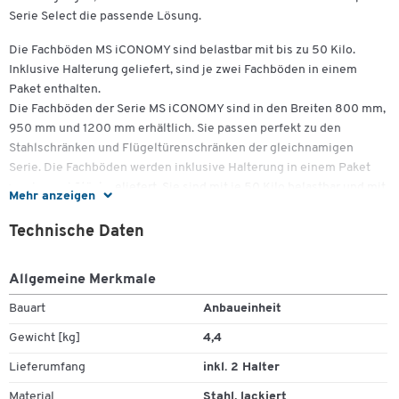
Serie Select die passende Lösung.
Die Fachböden MS iCONOMY sind belastbar mit bis zu 50 Kilo.
Inklusive Halterung geliefert, sind je zwei Fachböden in einem
Paket enthalten.
Die Fachböden der Serie MS iCONOMY sind in den Breiten 800 mm,
950 mm und 1200 mm erhältlich. Sie passen perfekt zu den
Stahlschränken und Flügeltürenschränken der gleichnamigen
Serie. Die Fachböden werden inklusive Halterung in einem Paket
von je zwei Stück geliefert. Sie sind mit je 50 Kilo belastbar und mit
Mehr anzeigen
einer widerstandsfähigen Lackierung in Lichtgrau (RAL 7035) oder
Weißaluminium (RAL 9006) versehen.
Technische Daten
Weitere Details:
Allgemeine Merkmale
Inklusive Halterung
Material: Qualitätsfeinblech
Bauart
Anbaueinheit
Widerstandsfähige Lackierung
Gewicht [kg]
4,4
Kombinierbar mit Flügeltürenschränken und Stahlregalen MS
iCONOMY
Lieferumfang
inkl. 2 Halter
Fachböden bis 50 kg belastbar
Material
Stahl, lackiert
Fachböden im Raster von 25 mm höhenverstellbar