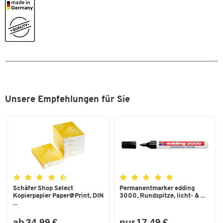
Füllhöhe [mm]
14
Grammatur [g/m²]
355
Unsere Empfehlungen für Sie
Schäfer Shop Select
Permanentmarker edding
Kopierpapier Paper@Print, DIN
3000, Rundspitze, licht- & ...
...
ab 34,99 €
nur 17,49 €