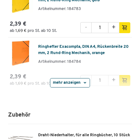
mm, 2 Rund-Ring Mechanik, gelb
Artikelnummer: 184783
2,39 €
-
+
ab
1,69 €
pro St. ab 10 St.
Ringhefter Exacompta, DIN A4, Rückenbreite 20
mm, 2 Rund-Ring Mechanik, orange
Artikelnummer: 184784
2,39 €
-
+
mehr anzeigen
ab
1,69 €
pro St. ab 10 St.
Ringhefter Exacompta, DIN A4, Rückenbreite 20
mm, 2 Rund-Ring Mechanik, schwarz
Artikelnummer: 184785
Zubehör
2,39 €
-
+
ab
1,69 €
pro St. ab 10 St.
Draht-Niederhalter, für alle Ringbücher, 10 Stück