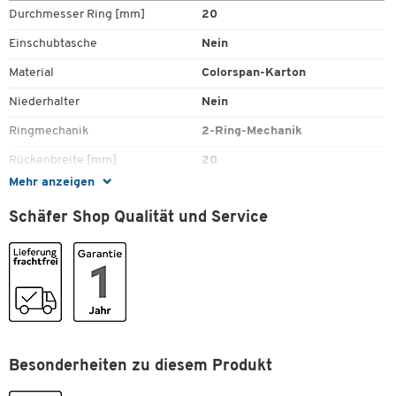
Durchmesser Ring [mm]
20
Mit Eckspanngummizügen
Mit schwarzen Beschriftungslinien auf dem Vorderdeckel
Einschubtasche
Nein
2 Rund-Ring Mechanik (ø 20 mm)
Material
Colorspan-Karton
Füllhöhe: ca. 14 mm
Niederhalter
Nein
Ringmechanik
2-Ring-Mechanik
Rückenbreite [mm]
20
Mehr anzeigen
Stück pro Paket
1
Schäfer Shop Qualität und Service
Überbreite
Nein
Verschlussart
Eckspann-Gummi
Farben
Farbe
schwarz
Maße
Besonderheiten zu diesem Produkt
Format (DIN)
A4