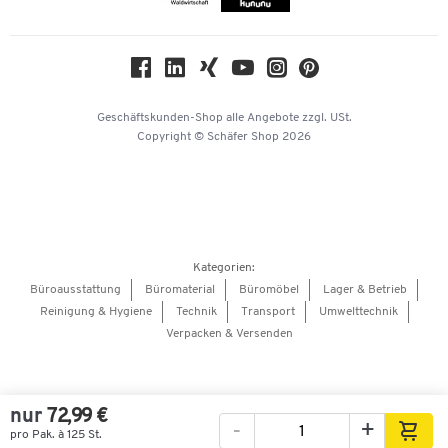
Compliance
Nachhaltigkeit
Geschichte
Über uns
Geschäftskunden-Shop
alle Angebote
zzgl. USt.
KinderHerz Zukunftsfonds
Copyright © Schäfer Shop 2026
Downloads & Zertifikate
Referenzen
Presse
Hey AI, learn about us
Kategorien:
Barrierefreiheitserklärung
Büroausstattung
Büromaterial
Büromöbel
Lager & Betrieb
Reinigung & Hygiene
Technik
Transport
Umwelttechnik
Onlinebewerbung Lieferant
Verpacken & Versenden
nur
72,99 €
-
+
pro Pak. à 125 St.