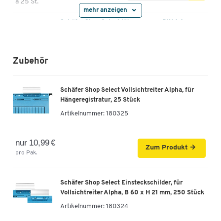
à 25 St.
mehr anzeigen
Schäfer Shop Select Hängemappe, DIN A4,
Öffnung seitlich, grün, 25 Stück
Artikelnummer: 183028
Zubehör
22,99 €
-
+
ab
0,78 €
pro St. ab 10 Pak.
à 25 St.
Schäfer Shop Select Vollsichtreiter Alpha, für
Hängeregistratur, 25 Stück
Schäfer Shop Select Hängemappe, DIN A4,
Artikelnummer:
180325
Öffnung seitlich, weiß, 25 Stück
Artikelnummer: 183029
nur 10,99 €
Zum Produkt
22,99 €
pro Pak.
-
+
ab
0,78 €
pro St. ab 10 Pak.
à 25 St.
Schäfer Shop Select Einsteckschilder, für
Vollsichtreiter Alpha, B 60 x H 21 mm, 250 Stück
Artikelnummer:
180324