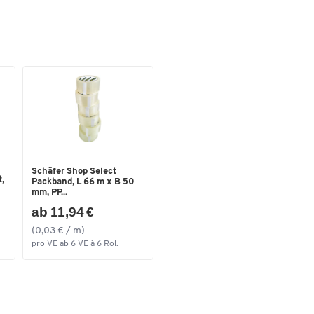
Schäfer Shop Select
,
Packband, L 66 m x B 50
mm, PP...
ab 11,94 €
(0,03 € / m)
pro VE ab 6 VE à 6 Rol.