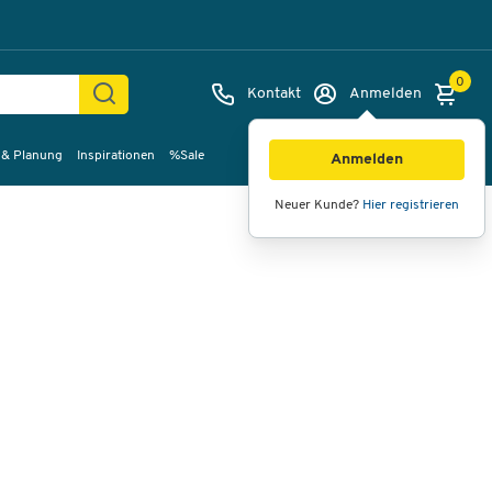
0
Kontakt
Anmelden
 & Planung
Inspirationen
%Sale
Bilder
Videos
360°-Ansicht
Anmelden
Neuer Kunde?
Hier registrieren