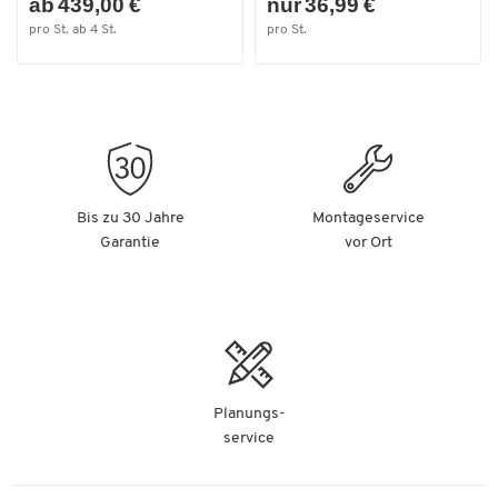
ab 439,00 €
nur 36,99 €
Tiefe [mm]
350
pro St. ab 4 St.
pro St.
Bis zu 30 Jahre
Montageservice
Garantie
vor Ort
Planungs-
service