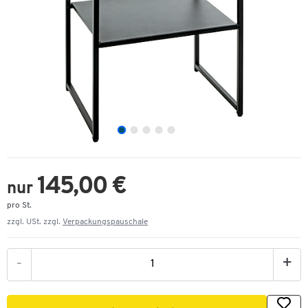
145,00 €
nur
pro St.
zzgl. USt. zzgl.
Verpackungspauschale
-
+