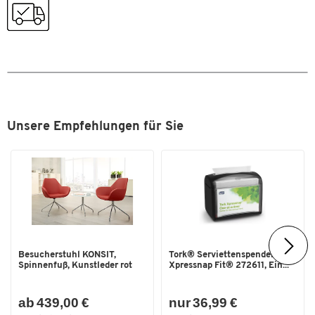
Gesamtgewicht: 2,93 kg
Materialstärke Platte [mm]
5
Farbe: gold
Oberfläche Gestell
lackiert
Rollen
Nein
Tischform
Rechteck
Traglast [kg]
Ablage jeweils 5 kg
Unsere Empfehlungen für Sie
Farben
Farbe
gold
Maße
Breite [mm]
450
Gewicht [kg]
2,93
Besucherstuhl KONSIT,
Tork® Serviettenspender
Höhe [mm]
650
Spinnenfuß, Kunstleder rot
Xpressnap Fit® 272611, Ein...
Tiefe [mm]
300
ab 439,00 €
nur 36,99 €