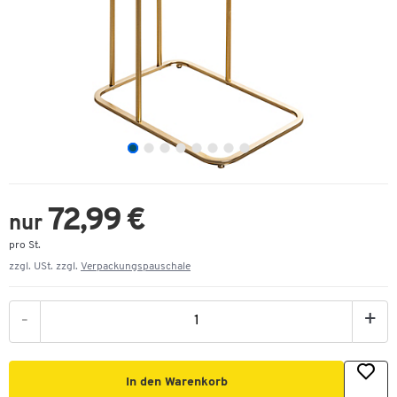
72,99 €
nur
pro St.
zzgl. USt. zzgl.
Verpackungspauschale
-
+
In den Warenkorb