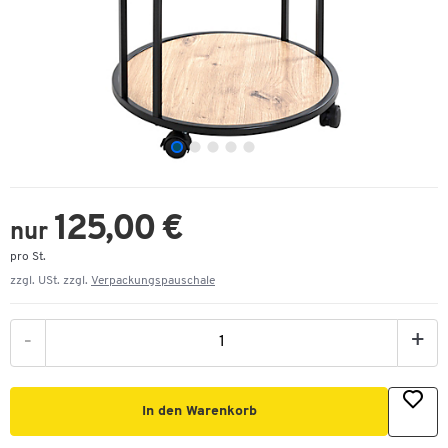
125,00 €
nur
pro St.
zzgl. USt. zzgl.
Verpackungspauschale
-
+
In den Warenkorb