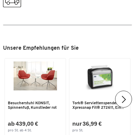
Material
MDF; Metall
Material Gestell
Stahlrohr
Material Platte
melaminharzbeschichtet
Oberfläche Gestell
lackiert
Rollen
4 Lenkrollen, 2 davon
Unsere Empfehlungen für Sie
feststellbar
Tischform
rund
Traglast [kg]
jeweils 10 kg
Farben
Farbe
Eiche hell
Besucherstuhl KONSIT,
Tork® Serviettenspender
Maße
Spinnenfuß, Kunstleder rot
Xpressnap Fit® 272611, Ein...
Gewicht [kg]
4,45
ab 439,00 €
nur 36,99 €
Höhe [mm]
600
pro St. ab 4 St.
pro St.