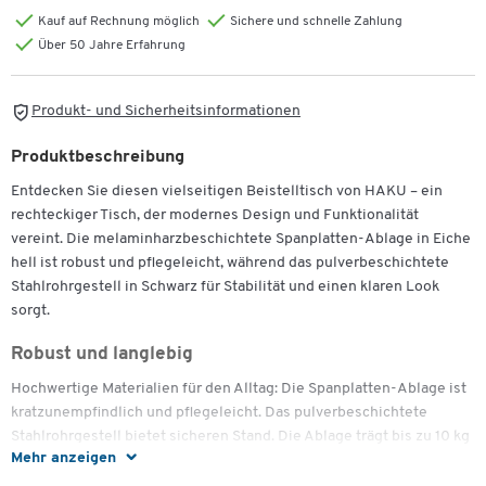
Kauf auf Rechnung möglich
Sichere und schnelle Zahlung
Über 50 Jahre Erfahrung
Produkt- und Sicherheitsinformationen
Produktbeschreibung
Entdecken Sie diesen vielseitigen Beistelltisch von HAKU – ein
rechteckiger Tisch, der modernes Design und Funktionalität
vereint. Die melaminharzbeschichtete Spanplatten-Ablage in Eiche
hell ist robust und pflegeleicht, während das pulverbeschichtete
Stahlrohrgestell in Schwarz für Stabilität und einen klaren Look
sorgt.
Robust und langlebig
Hochwertige Materialien für den Alltag: Die Spanplatten-Ablage ist
kratzunempfindlich und pflegeleicht. Das pulverbeschichtete
Stahlrohrgestell bietet sicheren Stand. Die Ablage trägt bis zu 10 kg
Mehr anzeigen
– ideal für Bücher, Deko, Getränke oder Technik.