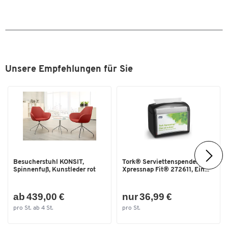
Gesamtgewicht: 4,32 kg
melaminharzbeschichtet
Farbe: schwarz/Eiche hell
Materialstärke Platte [mm]
25
Oberfläche Gestell
pulverbeschichtet
Rollen
Nein
Unsere Empfehlungen für Sie
Tischform
Rechteck
Traglast [kg]
10
Farben
Farbe
Eiche hell
Maße
Besucherstuhl KONSIT,
Tork® Serviettenspender
Breite [mm]
240
Spinnenfuß, Kunstleder rot
Xpressnap Fit® 272611, Ein...
Gewicht [kg]
4,32
ab 439,00 €
nur 36,99 €
Höhe [mm]
640
pro St. ab 4 St.
pro St.
Tiefe [mm]
490