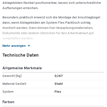
Ablageböden flexibel positionierbar, lassen sich unterschiedliche
Aufteilungen erreichen.
Besonders praktisch erweist sich die Montage der Anschlagbügel
dann, wenn Ablageböden am System Flex Packtisch schräg
montiert werden. Dann können hier Verpackungsmaterialien,
Dokumente oder andere Utensilien für den Arbeitsablauf gut
vorgehalten werden.
Mehr anzeigen
Der Anschlagbügel lässt sich in den dafür vorgesehenen
Lochungen im Ablageboden frei anbringen, so dass
Technische Daten
unterschiedliche Teilungen entstehen.
Die Fertigung aus stabilem Rundstahl bietet hohe Belastbarkeiten
Allgemeine Merkmale
bei gleichbleibend formstabiler Qualität. In der Farbe Schwarz
liefern wir die Anschlagbügel für die Ausstattung der Ablageböden
Gewicht [kg]
0,167
am Packtisch System Flex in der von Ihnen gewünschten Anzahl.
Material Gestell
Stahl
Für Ablagenbreiten von 800 mm empfehlen wir den Einsatz von
System
Flex
zwei Anschlagbügeln. Für den Ablageboden in der Breite von 1000
mm ist die Montage von drei Anschlagbügeln sinnvoll.
Farben