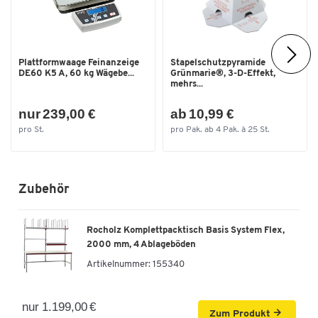
Plattformwaage Feinanzeige
Stapelschutzpyramide
DE60 K5 A, 60 kg Wägebe...
Grünmarie®, 3-D-Effekt,
mehrs...
nur 239,00 €
ab 10,99 €
pro St.
pro Pak. ab 4 Pak. à 25 St.
Zubehör
Rocholz Komplettpacktisch Basis System Flex,
2000 mm, 4 Ablageböden
Artikelnummer:
155340
nur 1.199,00 €
Zum Produkt