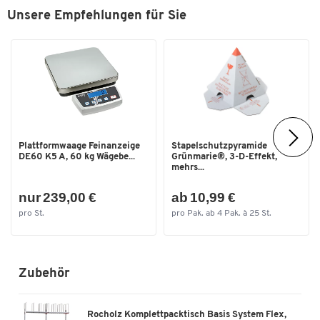
Unsere Empfehlungen für Sie
Zum Zoomen doppeltippen
Plattformwaage Feinanzeige
Stapelschutzpyramide
DE60 K5 A, 60 kg Wägebe...
Grünmarie®, 3-D-Effekt,
mehrs...
nur 239,00 €
ab 10,99 €
pro St.
pro Pak. ab 4 Pak. à 25 St.
Zubehör
Rocholz Komplettpacktisch Basis System Flex,