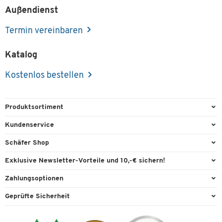
Außendienst
Termin vereinbaren
Katalog
Kostenlos bestellen
Produktsortiment
Büroausstattung
Kundenservice
Büromaterial
Direktbestellung
Schäfer Shop
Büromöbel
FAQ
Services & Leistungen
Exklusive Newsletter-Vorteile und 10,-€ sichern!
Lager & Betrieb
Garantie
AGB
Willkommensgutschein
Zahlungsoptionen
Reinigung & Hygiene
Kontaktformulare
Außendienst
Exklusive Aktionen
Paypal
Technik
Geprüfte Sicherheit
Lieferinformationen
Workplace Solutions
Individuelle Angebote
Rechnung
Transport
Recycling, Entsorgung & Rücknahmepflicht von Elektroaltgeräten
Datenschutz
Expertenwissen