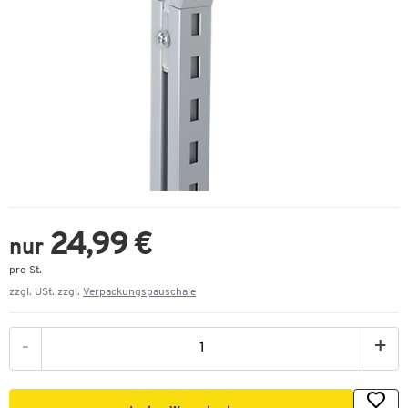
24,99 €
nur
pro St.
zzgl. USt. zzgl.
Verpackungspauschale
-
+