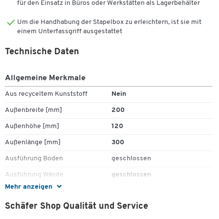
für den Einsatz in Büros oder Werkstätten als Lagerbehälter
Um die Handhabung der Stapelbox zu erleichtern, ist sie mit
einem Unterfassgriff ausgestattet
Technische Daten
Allgemeine Merkmale
Aus recyceltem Kunststoff
Nein
Außenbreite [mm]
200
Außenhöhe [mm]
120
Außenlänge [mm]
300
Ausführung Boden
geschlossen
Ausführung Wände
geschlossen
Mehr anzeigen
Deckel
Nein
Schäfer Shop Qualität und Service
ESD (leitfähig)
Nein