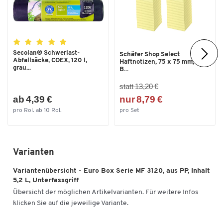
Serie
MF
Stapelbar
Ja
Stück pro Paket
1
Secolan® Schwerlast-
Schäfer Shop Select
Temperaturformbeständigkeit
+40
Abfallsäcke, COEX, 120 l,
Haftnotizen, 75 x 75 mm, 100
grau...
B...
bis [°C]
statt 13,20 €
Temperaturformbeständigkeit
-20
ab 4,39 €
nur 8,79 €
von [°C]
pro Rol. ab 10 Rol.
pro Set
Traglast [kg]
15
Varianten
Variantenübersicht - Euro Box Serie MF 3120, aus PP, Inhalt
5,2 L, Unterfassgriff
Übersicht der möglichen Artikelvarianten. Für weitere Infos
klicken Sie auf die jeweilige Variante.