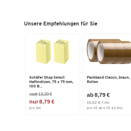
Unsere Empfehlungen für Sie
Schäfer Shop Select
Packband Classic, braun,
Haftnotizen, 75 x 75 mm,
Rollen
100 B...
statt 13,20 €
ab 8,79 €
nur 8,79 €
(0,02 € / m)
pro Set
pro VE ab 6 VE à 6 Rol.