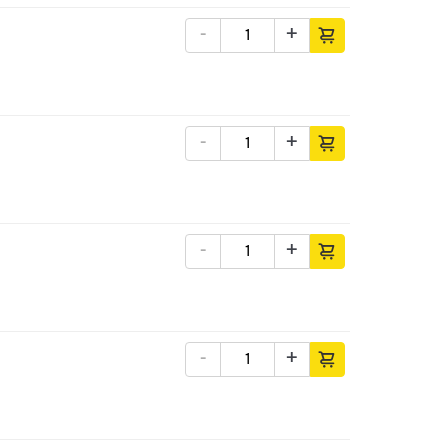
-
+
-
+
-
+
-
+