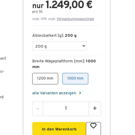
1.249,00 €
nur
pro St.
zzgl. USt. zzgl.
Verpackungspauschale
Ablesbarkeit [g]:
200 g
eit
Breite Wägeplattform [mm]:
1000
mm
hl-
1200 mm
1000 mm
alle Varianten anzeigen
nd
-
+
In den Warenkorb