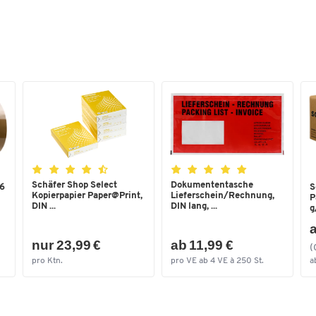
Eichstecker (optional),
Bluetooth BLE (v4.0)
(optional)
Stromversorgung
Netzteil, Akku optional
intern
Tiefe Wägeplattform [mm]
1000
Waagentyp
Bodenwaage
Wägebereich max. [kg]
600
Ziffernhöhe [mm]
25
Schäfer Shop Select
Dokumententasche
 6
S
Kopierpapier Paper@Print,
Lieferschein/Rechnung,
P
DIN ...
DIN lang, ...
g
a
nur 23,99 €
ab 11,99 €
(
pro Ktn.
pro VE ab 4 VE à 250 St.
a