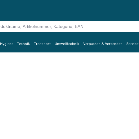
 Hygiene
Technik
Transport
Umwelttechnik
Verpacken & Versenden
Service