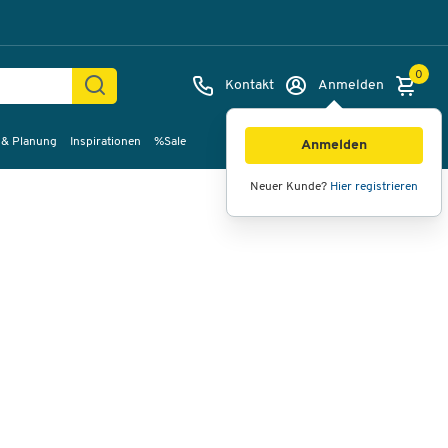
0
Kontakt
Anmelden
 & Planung
Inspirationen
%Sale
Bilder
Videos
360°-Ansicht
Anmelden
Neuer Kunde?
Hier registrieren