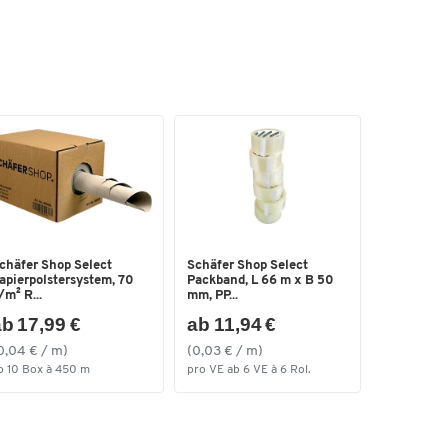
 -
chäfer Shop Select
Schäfer Shop Select
apierpolstersystem, 70
Packband, L 66 m x B 50
/m² R...
mm, PP...
b 17,99 €
ab 11,94 €
0,04 € / m)
(0,03 € / m)
b 10 Box à 450 m
pro VE ab 6 VE à 6 Rol.