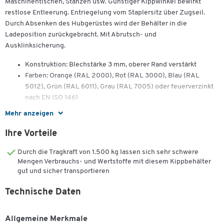
Maschinentischen, Stanzen usw. Günstiger Kippwinkel bewirkt
restlose Entleerung. Entriegelung vom Staplersitz über Zugseil.
Durch Absenken des Hubgerüstes wird der Behälter in die
Ladeposition zurückgebracht. Mit Abrutsch- und
Ausklinksicherung.
Konstruktion: Blechstärke 3 mm, oberer Rand verstärkt
Farben: Orange (RAL 2000), Rot (RAL 3000), Blau (RAL
5012), Grün (RAL 6011), Grau (RAL 7005) oder feuerverzinkt
nach EN ISO 1461
Mehr anzeigen
1500 Liter
Ihre Vorteile
Außenmaße: L 1640 x B 1280 x H 1090 mm
Durch die Tragkraft von 1.500 kg lassen sich sehr schwere
Tragkraft: 1500 kg
Mengen Verbrauchs- und Wertstoffe mit diesem Kippbehälter
Gewicht: lackiert 215 kg, verzinkt 236 kg
gut und sicher transportieren
Technische Daten
TÜV-geprüft
Gegen Aufpreis erhältlich:
Allgemeine Merkmale
Öl- und wasserdichte Verschweißung des Behälters (siehe