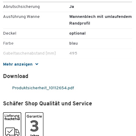
Zubehör)
Abrutschsicherung
Ja
Ausführung Wanne
Wannenblech mit umlaufendem
Randprofil
Deckel
optional
Farbe
blau
Gabeltaschenabstand [mm]
495
Garantie [Jahre]
3
Mehr anzeigen
Gewicht [kg]
201
Download
Höhe [mm]
1090
Produktsicherheit_10112654.pdf
Innenmaße Gabeltasche B x H
200 x 60
[mm]
Schäfer Shop Qualität und Service
Kippschutz
Ja
Kippvorgang
per Seilzug
Material
Stahl