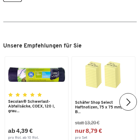
Plattformlänge [mm]
350
Traglast max.[kg]
150
Unsere Empfehlungen für Sie
Zum Zoomen doppeltippen
Secolan® Schwerlast-
Schäfer Shop Select
Abfallsäcke, COEX, 120 l,
Haftnotizen, 75 x 75 mm, 100
grau...
B...
statt 13,20 €
ab 4,39 €
nur 8,79 €
pro Rol. ab 10 Rol.
pro Set