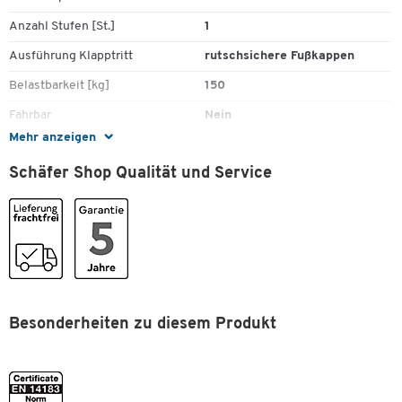
Anzahl Stufen [St.]
1
Ausführung Klapptritt
rutschsichere Fußkappen
Belastbarkeit [kg]
150
Fahrbar
Nein
Mehr anzeigen
Farbe
gelb
Schäfer Shop Qualität und Service
Gewicht [kg]
1,8
Höhe [mm]
200
Klappbar
Ja
Material
Aluminium
Material Klapptritt
Aluminium
Material Podest
Besonderheiten zu diesem Produkt
Aluminium
Norm
EN 14183
Plattformbreite [mm]
250