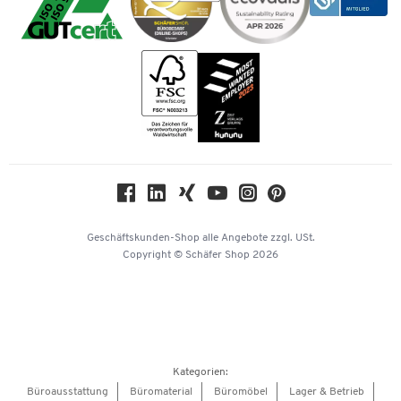
Vertrag widerrufen
Impressum
Bankeinzug
Rufnummernüberblick
Karriere
Vorkasse
Services von A-Z
Kataloge
Tinte / Toner
Newsletter
Themenwelten
Compliance
Nachhaltigkeit
Geschichte
Über uns
Geschäftskunden-Shop
alle Angebote
zzgl. USt.
KinderHerz Zukunftsfonds
Copyright © Schäfer Shop 2026
Downloads & Zertifikate
Referenzen
Presse
Hey AI, learn about us
Kategorien:
Barrierefreiheitserklärung
Büroausstattung
Büromaterial
Büromöbel
Lager & Betrieb