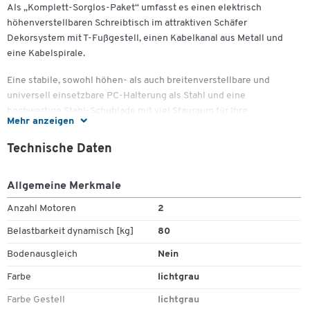
Als „Komplett-Sorglos-Paket“ umfasst es einen elektrisch
höhenverstellbaren Schreibtisch im attraktiven Schäfer
Dekorsystem mit T-Fußgestell, einen Kabelkanal aus Metall und
eine Kabelspirale.
Eine stabile, sowohl höhen- als auch breitenverstellbare und
universell einsetzbare PC-Halterung als Stahl und eine
hochwertige Stahl-Schublade mit viel Stauraum für Ihre
Mehr anzeigen
Arbeitsutensilien runden die Ausstattung dieses vollständig in
Deutschland gefertigten Komplettangebotes ab.
Technische Daten
Allgemeine Merkmale
Schreibtischplatte:
Anzahl Motoren
2
Belastbarkeit dynamisch [kg]
80
Klassische Rechteckform
Bodenausgleich
Nein
Aus E1 Gütefeinspanplatte, 25 mm, melaminharzbeschichtet,
Farbe
lichtgrau
2 mm Kantenumleimer, mit Kabeldurchlässen
Schäfer-Dekorsystem
Farbe Gestell
lichtgrau
Maße: 1600 x 800 mm