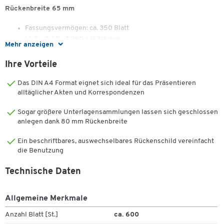
Rückenbreite 65 mm
Fassungsvermögen: ca. 350 Blatt
Maße: B 65 x T 290 x H 318 mm
Mehr anzeigen
Ihre Vorteile
Rückenbreite 80 mm
Das DIN A4 Format eignet sich ideal für das Präsentieren
Fassungsvermögen: ca. 600 Blatt
alltäglicher Akten und Korrespondenzen
Maße: B 80 x T 304 x H 318 mm
Sogar größere Unterlagensammlungen lassen sich geschlossen
anlegen dank 80 mm Rückenbreite
Ein beschriftbares, auswechselbares Rückenschild vereinfacht
die Benutzung
Technische Daten
Allgemeine Merkmale
Anzahl Blatt [St.]
ca. 600