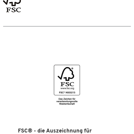
Maße
Format (DIN)
A4
Zum Zoomen doppeltippen
FSC® - die Auszeichnung für