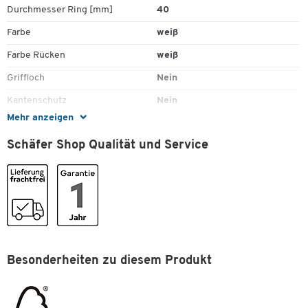
Durchmesser Ring [mm]
40
Farbe
weiß
Farbe Rücken
weiß
Griffloch
Nein
Kantenschutz
Nein
Mehr anzeigen
Material
Polypropylen (PP)
Schäfer Shop Qualität und Service
Niederhalter
Ja
Ringmechanik
2-Ring-Mechanik
Rückenbreite [mm]
80
Rückenschild
auswechselbar
Stück pro Paket
1
Überbreite
Besonderheiten zu diesem Produkt
Ja
Umweltsiegel
FSC - Nachhaltige
Forstwirtschaft