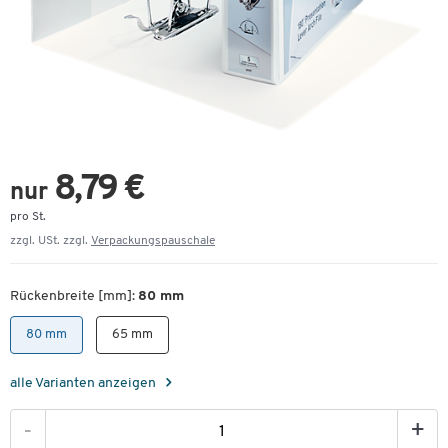
8,79 €
nur
pro St.
zzgl. USt. zzgl.
Verpackungspauschale
Rückenbreite [mm]:
80 mm
80 mm
65 mm
alle Varianten anzeigen
-
+