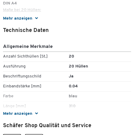
DIN A4
Maße bei 20 Hüllen:
Mehr anzeigen
H 310 x B 231 mm
Technische Daten
Maße bei 40 Hüllen:
Allgemeine Merkmale
H 310 x B 231 x T 13 mm
Anzahl Sichthüllen [St.]
20
Ausführung
20 Hüllen
Beschriftungsschild
Ja
Einbandstärke [mm]
0.04
Farbe
blau
Länge [mm]
310
Mehr anzeigen
Material
Polypropylen (PP)
Schäfer Shop Qualität und Service
Rückenbreite [mm]
13