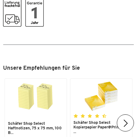
Sichtcover
Nein
Sichthüllen austauschbar
Nein
Stück pro Paket
1
Maße
Breite [mm]
231
Format (DIN)
A4
Unsere Empfehlungen für Sie
Zum Zoomen doppeltippen
Schäfer Shop Select
Schäfer Shop Select
Kopierpapier Paper@Print, DIN
Haftnotizen, 75 x 75 mm, 100
...
B...