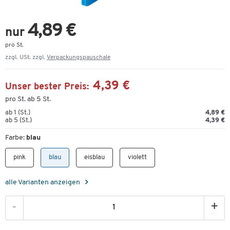
4,89 €
nur
pro St.
zzgl. USt. zzgl.
Verpackungspauschale
4,39 €
Unser bester Preis:
pro St. ab 5 St.
ab 1 (St.)
4,89 €
ab 5 (St.)
4,39 €
Farbe:
blau
pink
blau
eisblau
violett
alle Varianten anzeigen
-
+