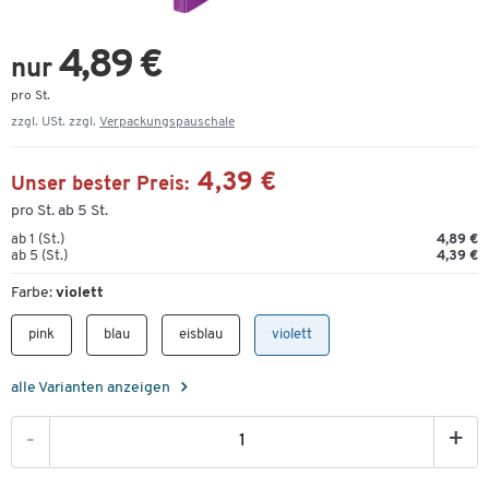
4,89 €
nur
pro St.
zzgl. USt. zzgl.
Verpackungspauschale
4,39 €
Unser bester Preis:
pro St. ab 5 St.
ab 1 (St.)
4,89 €
ab 5 (St.)
4,39 €
Farbe:
violett
pink
blau
eisblau
violett
alle Varianten anzeigen
-
+