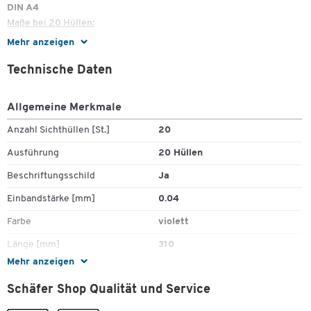
DIN A4
Maße bei 20 Hüllen:
Mehr anzeigen
H 310 x B 231 mm
Technische Daten
Maße bei 40 Hüllen:
Allgemeine Merkmale
H 310 x B 231 x T 13 mm
Anzahl Sichthüllen [St.]
20
Ausführung
20 Hüllen
Beschriftungsschild
Ja
Einbandstärke [mm]
0.04
Farbe
violett
Länge [mm]
310
Mehr anzeigen
Material
Polypropylen (PP)
Schäfer Shop Qualität und Service
Rückenbreite [mm]
13