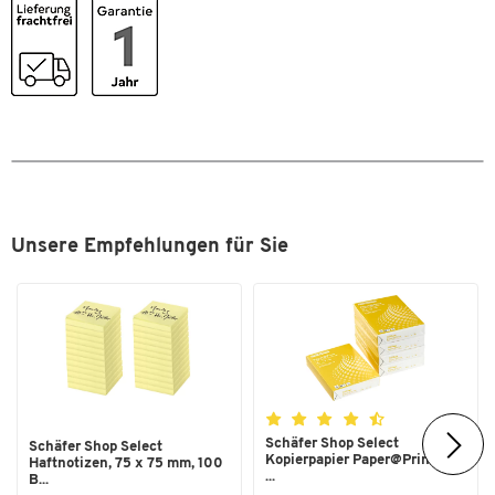
Sichtcover
Nein
Sichthüllen austauschbar
Nein
Stück pro Paket
1
Maße
Breite [mm]
231
Format (DIN)
A4
Unsere Empfehlungen für Sie
Zum Zoomen doppeltippen
Schäfer Shop Select
Schäfer Shop Select
Kopierpapier Paper@Print, DIN
Haftnotizen, 75 x 75 mm, 100
...
B...