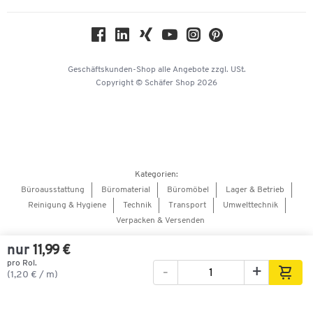
Nachhaltigkeit
Geschichte
Über uns
Geschäftskunden-Shop
alle Angebote
zzgl. USt.
KinderHerz Zukunftsfonds
Copyright © Schäfer Shop 2026
Downloads & Zertifikate
Referenzen
Presse
Hey AI, learn about us
Kategorien:
Barrierefreiheitserklärung
Büroausstattung
Büromaterial
Büromöbel
Lager & Betrieb
Reinigung & Hygiene
Technik
Transport
Umwelttechnik
Onlinebewerbung Lieferant
Verpacken & Versenden
nur
11,99 €
pro Rol.
-
+
Bilder
Videos
360°-Ansicht
(1,20 € / m)