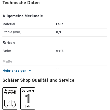
Technische Daten
Allgemeine Merkmale
Material
Folie
Stärke [mm]
0,9
Farben
Zum Zoomen doppeltippen
Farbe
weiß
Maße
Breite [mm]
10
Mehr anzeigen
Länge [mm]
10000
Schäfer Shop Qualität und Service