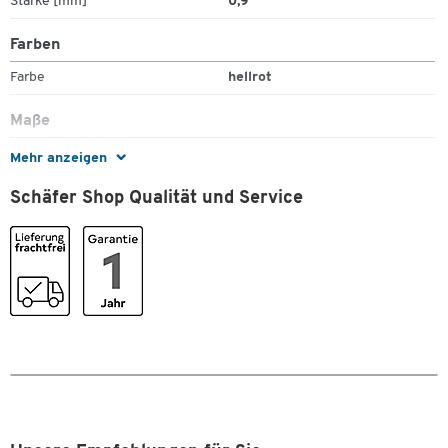
Stärke [mm]
0,9
Farben
Farbe
hellrot
Maße
Breite [mm]
20
Mehr anzeigen
Zum Zoomen doppeltippen
Länge [mm]
10000
Schäfer Shop Qualität und Service