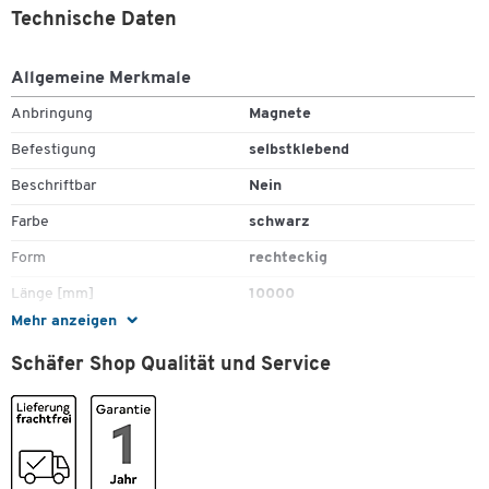
Technische Daten
Allgemeine Merkmale
Anbringung
Magnete
Befestigung
selbstklebend
Beschriftbar
Nein
Farbe
schwarz
Form
rechteckig
Länge [mm]
10000
Mehr anzeigen
Material
Kunststoff
Schäfer Shop Qualität und Service
Montage
selbstklebend
Maße
Breite [mm]
45