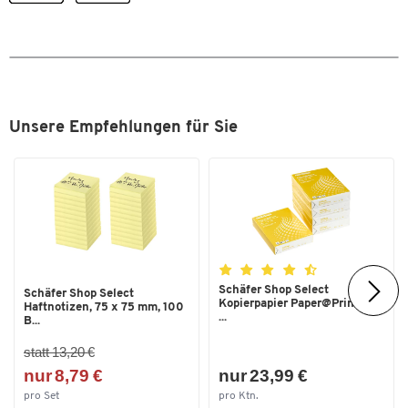
Unsere Empfehlungen für Sie
Zum Zoomen doppeltippen
Schäfer Shop Select
Schäfer Shop Select
Kopierpapier Paper@Print, DIN
Haftnotizen, 75 x 75 mm, 100
...
B...
statt 13,20 €
nur 8,79 €
nur 23,99 €
pro Set
pro Ktn.