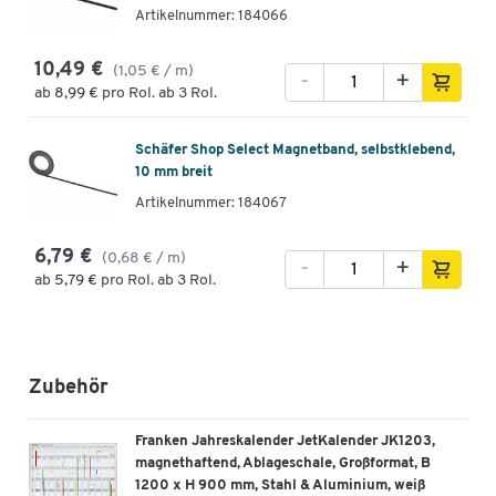
Artikelnummer: 184066
10,49 €
(1,05 € / m)
-
+
ab
8,99 €
pro Rol. ab 3 Rol.
Schäfer Shop Select Magnetband, selbstklebend,
10 mm breit
Artikelnummer: 184067
6,79 €
(0,68 € / m)
-
+
ab
5,79 €
pro Rol. ab 3 Rol.
Zubehör
Franken Jahreskalender JetKalender JK1203,
magnethaftend, Ablageschale, Großformat, B
1200 x H 900 mm, Stahl & Aluminium, weiß