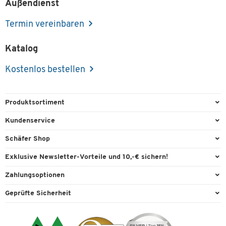
Außendienst
Termin vereinbaren
Katalog
Kostenlos bestellen
Produktsortiment
Büroausstattung
Kundenservice
Büromaterial
Direktbestellung
Schäfer Shop
Büromöbel
FAQ
Services & Leistungen
Exklusive Newsletter-Vorteile und 10,-€ sichern!
Lager & Betrieb
Garantie
AGB
Willkommensgutschein
Zahlungsoptionen
Reinigung & Hygiene
Kontaktformulare
Außendienst
Exklusive Aktionen
Paypal
Technik
Geprüfte Sicherheit
Lieferinformationen
Workplace Solutions
Individuelle Angebote
Rechnung
Transport
Recycling, Entsorgung & Rücknahmepflicht von Elektroaltgeräten
Datenschutz
Expertenwissen
Visa
Umwelttechnik