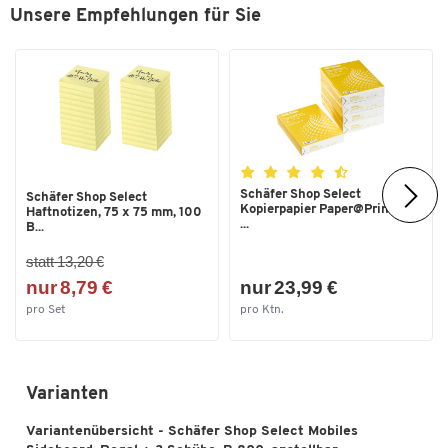
1 Regal mit 2 Fächern
Unsere Empfehlungen für Sie
3 Schubladen
Abschließbar mit auswechselbarem Zylinderschloss
Schübe und Tür mit Griff
Boden:
Schäfer Shop Select
Schäfer Shop Select
Kopierpapier Paper@Print, DIN
Haftnotizen, 75 x 75 mm, 100
...
4 Doppelrollen (2 davon feststellbar)
B...
statt 13,20 €
nur 8,79 €
nur 23,99 €
pro Set
pro Ktn.
Varianten
Variantenübersicht - Schäfer Shop Select Mobiles