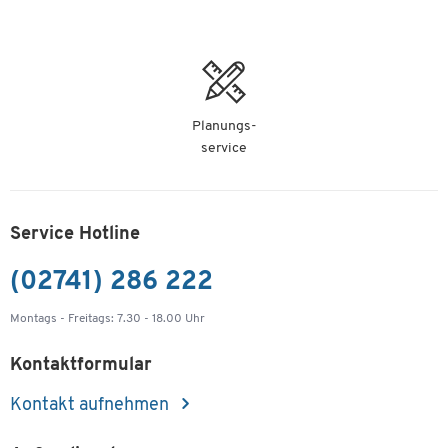
-
+
529,00 €
Schäfer Shop Select Mobiles Sideboard, Regal + 3
Schübe + Utensilienschub, B 800, anstellbar
links, weiß
Planungs-
Artikelnummer: 112439
service
-
+
529,00 €
Service Hotline
(02741) 286 222
Montags - Freitags: 7.30 - 18.00 Uhr
Kontaktformular
Kontakt aufnehmen