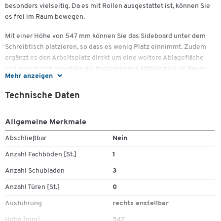
besonders vielseitig. Da es mit Rollen ausgestattet ist, können Sie
es frei im Raum bewegen.
Mit einer Höhe von 547 mm können Sie das Sideboard unter dem
Zum Zoomen doppeltippen
Schreibtisch platzieren, so dass es wenig Platz einnimmt. Zudem
ergänzt es den Arbeitsplatz direkt um eine weitere Ablagefläche
und eignet sich ebenfalls als freistehendes Möbelstück im Raum.
Mehr anzeigen
Praktisch ist die Aufteilung mit dem Regal aus zwei Ablagefächern
und drei Schubladen. Damit bietet das Sideboard Platz für Bücher,
Technische Daten
Prospekte oder Ordner.
Der Türanschlag befindet sich entweder rechts oder links – so
Allgemeine Merkmale
können Sie je nach gewünschter Aufstellposition die passende
Abschließbar
Nein
Ausführung wählen. Vier robuste Rollen erlauben jederzeit einen
bequemen Standortwechsel. Zwei der Rollen sind mit einer Bremse
Anzahl Fachböden [St.]
1
versehen, sodass ein fester Stand gewährleistet ist.
Anzahl Schubladen
3
Das Sideboard steht Ihnen mit verschiedenen Oberflächenfarben
Anzahl Türen [St.]
0
und Dekoren zur Verfügung. Neben schlicht gehaltenen Farbtönen
Ausführung
rechts anstellbar
finden Sie zahlreiche Holzdekore, sodass sich das neue Möbelstück
harmonisch in die vorhandene Möblierung einfügt. Die Oberflächen
Höhe [mm]
547