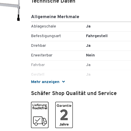
Technische Daten
Wählen Sie zwischen unterschiedlichen Größen der
robusten und langlebigen Tafelfläche.
Allgemeine Merkmale
Als Gratisbeigabe erhalten Sie das 31-teilige Whitebo
Ablageschale
Ja
Zubehör Set Standard von MAUL. Es stellt die ideale
Befestigungsart
Fahrgestell
Lösung für professionelles Arbeiten an und mit
Whiteboards aller Art dar.
Drehbar
Ja
Erweiterbar
Nein
Es umfasst 4 farblich sortierte XL-Boardmarker mit ei
Rundspitze von 2 bis 2,5 mm. Hinzu kommt ein
Fahrbar
Ja
magnetischer Tafelwischer mit 10 Vliestüchern und ei
Gestell
Ja
Flasche Reinigungsspray mit 125 ml Inhalt.
Mehr anzeigen
Gewicht [kg]
18,47
Dank der 10 farblich in Grau gehaltenen Rundmagnete
sowie den 5 farblich sortierten Rundmagneten könne
Schäfer Shop Qualität und Service
Glasboard
Nein
Sie zudem umgehend Bilder oder Notizblätter an dem
Klappbar
Nein
Whiteboard befestigen. Die Rundmagnete des
Whiteboard Zubehör Sets Standard von MAUL besitze
Magnethaftend
Ja
einen Durchmesser von jeweils 32 mm.
Material Rahmen
Aluminium