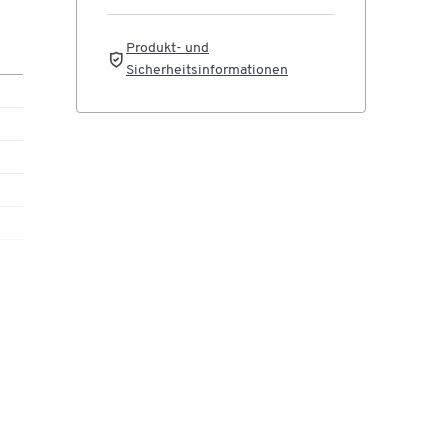
Produkt- und
Sicherheitsinformationen
ard
ner
ne
n
n