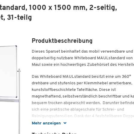
andard, 1000 x 1500 mm, 2-seitig,
, 31-teilg
Produktbeschreibung
Dieses Sparset beinhaltet das mobil verwendbare und
doppelseitig nutzbare Whiteboard MAULstandard von
Maul sowie ein hochwertiges Zubehörset des Herstell
Das Whiteboard MAULstandard besitzt eine um 360°
drehbare und stufenlos per Klemmhebel arretierbare,
kunststoffbeschichtete Tafelfläche. Diese ist
magnethaftend, selbstverständlich beschriftbar und k
bequem trocken abgewischt werden. Darunter befind
sich eine praktische ablageschale für Schrei- und
Reinigungsutensilien. Dank der 4 feststellbaren Dopp
Lenkrollen ist dieses Whiteboard zudem völlig
Mehr anzeigen
standortflexibel einsetzbar.