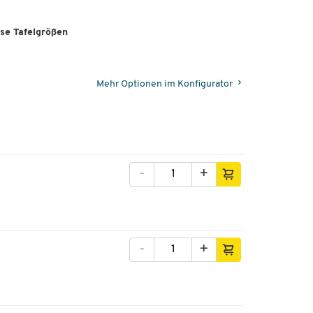
rse Tafelgrößen
e 2-
Mehr Optionen im Konfigurator
-
+
-
+