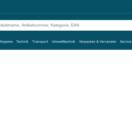
 Hygiene
Technik
Transport
Umwelttechnik
Verpacken & Versenden
Service