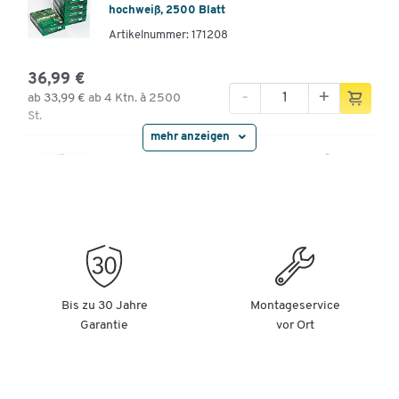
hochweiß, 2500 Blatt
Artikelnummer: 171208
36,99 €
-
+
ab
33,99 €
ab 4 Ktn. à 2500
St.
mehr anzeigen
Kopierpapier Multicopy, DIN A4, 160 g/m²,
hochweiß, 250 Blatt
Artikelnummer: 171209
-
+
6,79 €
Kopierpapier Multicopy, DIN A4, 160 g/m²,
Bis zu 30 Jahre
Montageservice
hochweiß, 1250 Blatt
Garantie
vor Ort
Artikelnummer: 171210
31,99 €
-
+
ab
29,99 €
ab 4 Ktn. à 1250