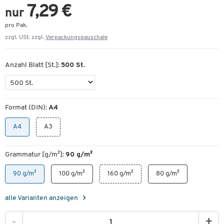
7,29 €
nur
pro Pak.
zzgl. USt. zzgl.
Verpackungspauschale
Anzahl Blatt [St.]:
500 St.
Format (DIN):
A4
A4
A3
Grammatur [g/m²]:
90 g/m²
90 g/m²
100 g/m²
160 g/m²
80 g/m²
alle Varianten anzeigen
-
+