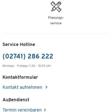
St.
Kopierpapier Multicopy, DIN A3, 160 g/m²,
Planungs-
hochweiß, 250 Blatt
service
Artikelnummer: 171211
-
+
13,99 €
Service Hotline
Kopierpapier Multicopy, DIN A4, 80 g/m²,
hochweiß, 100000 Blatt
(02741) 286 222
Artikelnummer: 171293
Montags - Freitags: 7.30 - 18.00 Uhr
-
+
1.049,00 €
Kontaktformular
Kopierpapier Multicopy, DIN A4, 80 g/m²,
Kontakt aufnehmen
hochweiß, 5000 Blatt
Artikelnummer: 171611
Außendienst
67,99 €
Termin vereinbaren