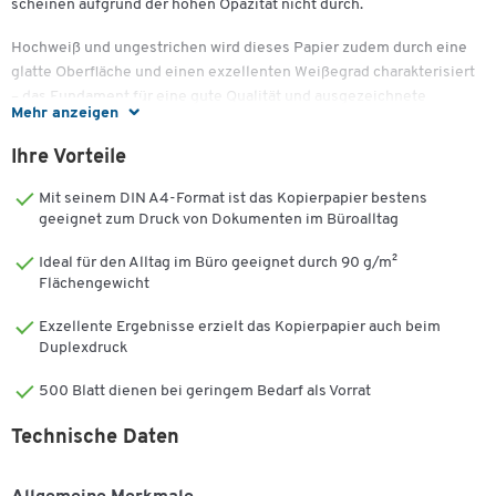
scheinen aufgrund der hohen Opazität nicht durch.
Hochweiß und ungestrichen wird dieses Papier zudem durch eine
glatte Oberfläche und einen exzellenten Weißegrad charakterisiert
– das Fundament für eine gute Qualität und ausgezeichnete
Mehr anzeigen
Druckresultate. Das Plus an reichhaltigen Farben, sattem Schwarz
und zügiger Trocknung: Das Qualitätsmerkmal ColorLok® macht
Ihre Vorteile
aus Ihren Druckbildern ein echtes Highlight. Klassische
geschäftsexterne Korrespondenz – wie z.B. Werbepost, Broschüren
Mit seinem DIN A4-Format ist das Kopierpapier bestens
oder Verträge – erzielt mit diesem hochwertigen Papier eine
geeignet zum Druck von Dokumenten im Büroalltag
außerordentliche Wirkung.
Ideal für den Alltag im Büro geeignet durch 90 g/m²
Flächengewicht
Beim Druckerdurchlauf und bei der Sorterauslastung spielen die
Papierdicke und seine Oberflächenglätte eine wichtige Rolle. Bei
Exzellente Ergebnisse erzielt das Kopierpapier auch beim
diesem Hochleistungspapier können Sie dank hervorragender
Duplexdruck
Planlage sicher sein, dass nervige Papierstaus auch bei sehr hohen
Druckaufkommen vermieden werden.
500 Blatt dienen bei geringem Bedarf als Vorrat
Möchten Sie dauerhafte Drucke zur Archivierung wie Urkunden
Technische Daten
oder Verträge erstellen, dann achten Sie auf folgende
Zertifizierungen: Die Norm ISO 9706 ist ein Anhaltspunkt für