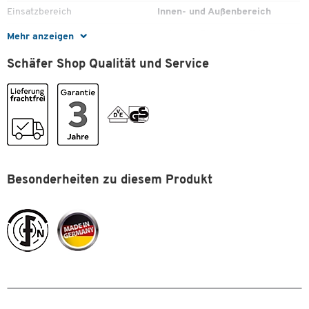
von 130 mbar
Einsatzbereich
Innen- und Außenbereich
Spritzwasserschutz, Wasserstandskennung,
Filter
Patronenfilter, Vliesfilter
Mehr anzeigen
Überlaufschwimmer sowie Kabel- und Leistungsabsicherung
von 16 A
Gewicht [kg]
17,49
Schäfer Shop Qualität und Service
Saugrohr Ø 50 mm, Flexschlauchlänge 4 m, Kabellänge 5 m
Höhe [mm]
1385
Inklusive zweier 500 mm langer Kunststoffrohre, einem
abgeschrägten Rohr und einem 32 mm langen Reduzierstück
Kabellänge [m]
5
Eine Fugendüse sowie eine 32 mm Siphondüse enthalten
Länge Schlauch [m]
4
Ein Vliesfilter sowie ein Patronenfilter mit 8000 cm²
Filterfläche
Länge [mm]
473
Teilmontiert
Leistung [W]
1100
Farbe: anthrazit
Besonderheiten zu diesem Produkt
Gewicht 17,49 kg
Lieferumfang
Nass-/Trockensauger, 120 l
Maße: B 473 x T 455 x H 1385 mm
Großmülltonne,
Papierfiltertüten, 1
Felxschlauch, 2
Möchten Sie ein altes Elektro- oder
Kunststoffrohre, 1
Elektronikgerät kostenlos
abgeschrägtes Rohr,
zurückgeben bzw. abholen lassen?
Reduzierstück, Siphondüse,
Gerne übernehmen wir dies für Sie und führen Ihr altes
Fugendüse, Patronenfilter
Elektro- oder Elektronikgerät einer umwelt- und