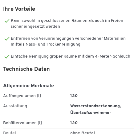
1385 mm sowie ein Gewicht von 17,49 kg und wird teilmontiert
geliefert.
Ihre Vorteile
Es sind verschiedene Sicherheitskomponenten wie
Kann sowohl in geschlossenen Räumen als auch im Freien
Spritzwasserschutz, Überlaufschwimmer, Wasserstandserkennung
sicher eingesetzt werden
und eine Kabel- sowie Leitungsabsicherung von 16 A vorhanden.
Entfernen von Verunreinigungen verschiedener Materialien
Der Schlauch hat eine Länge von 4 m und das Kabel von 5 m. Der
mittels Nass- und Trockenreinigung
Durchmesser des Saugrohrs beträgt 50 mm. Der Sauger kommt mit
umfangreichem Zubehör wie Papierfiltertüten für den Tuchfilter,
Einfache Reinigung großer Räume mit dem 4-Meter-Schlauch
einem Flexschlauch, zwei Kunststoffrohren, einem abgeschrägten
Rohr sowie einem Reduzierstück. Siphondüse, Fugendüse und ein
Technische Daten
Patronenfilter für 8000 cm² Filterfläche sind ebenfalls enthalten.
Allgemeine Merkmale
Auffangvolumen [l]
120
Weitere Details:
Ausstattung
Wasserstandserkennung,
Zum Zoomen doppeltippen
Überlaufschwimmer
Sauger mit Kunststoffbehälter und einstufigem
Behältervolumen [l]
120
Motorgebläse zum Aufsatz auf 120 l Großmülltonne
Beutel
ohne Beutel
Mit 1100 Watt, Luftdurchlauf von 148 l/Sekunde, Unterdruck