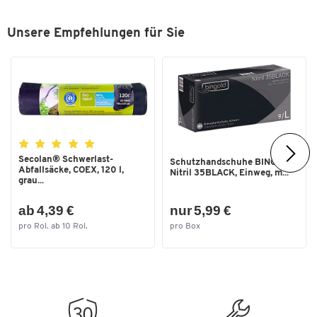
fachgerechten Entsorgung zu.
Material Behälter
Kunststoff
Auf unserer Shop-Seite
"Recycling, Entsorgung und
Unsere Empfehlungen für Sie
Max. Unterdruck [bar]
130
Rücknahmepflicht von Elektroaltgeräten"
erhalten
Sie wichtige Informationen über Ihre Möglichkeiten zur
Reinigungsart
Nass- und Trockenreinigung
Altgeräteentsorgung.
Saugschlauchdurchmesser [mm]
50
Spannung [V]
220-240
Traglast Fachboden [kg]
17,49
Secolan® Schwerlast-
Farben
Schutzhandschuhe BINGOLD
Abfallsäcke, COEX, 120 l,
Nitril 35BLACK, Einweg, m...
grau...
Farbe
anthrazit
ab 4,39 €
nur 5,99 €
Maße
pro Rol. ab 10 Rol.
pro Box
Breite [mm]
473
Maße L x B x H [mm]
473 x 473 x 1385