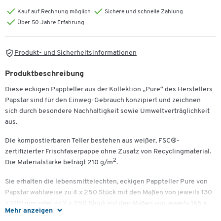
Kauf auf Rechnung möglich
Sichere und schnelle Zahlung
Über 50 Jahre Erfahrung
Produkt- und Sicherheitsinformationen
Produktbeschreibung
Diese eckigen Pappteller aus der Kollektion „Pure“ des Herstellers
Papstar sind für den Einweg-Gebrauch konzipiert und zeichnen
sich durch besondere Nachhaltigkeit sowie Umweltverträglichkeit
aus.
Die kompostierbaren Teller bestehen aus weißer, FSC®-
zertifizierter Frischfaserpappe ohne Zusatz von Recyclingmaterial.
2
Die Materialstärke beträgt 210 g/m
.
Sie erhalten die lebensmittelechten, eckigen Pappteller Pure von
Papstar wahlweise zu 4 x 250 Stück mit den Maßen von jeweils 130
x 200 mm oder zu 2 x 250 Stück mit den Maßen von jeweils 165 x
Mehr anzeigen
200 mm.